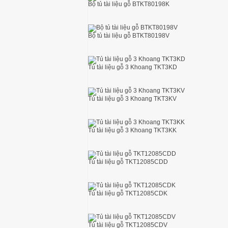
Bộ tủ tài liệu gỗ BTKT80198K
Ghế hội trường có bàn viết và ghế 
Bộ tủ tài liệu gỗ BTKT80198V
Top +5 showroom trưng bày nội thấ
Tủ tài liệu gỗ 3 Khoang TKT3KD
thi công lắp đặt ghế hội trường đệm
Tủ tài liệu gỗ 3 Khoang TKT3KV
Tủ tài liệu gỗ 3 Khoang TKT3KK
Vệ sinh ghế hội trường đúng cách
Tủ tài liệu gỗ TKT12085CDD
Thi công lắp đặt ghế khán đài di đ
Tủ tài liệu gỗ TKT12085CDK
Ghế hội trường có bàn viết và ghế 
Tủ tài liệu gỗ TKT12085CDV