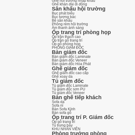
Ghế hội trường nhập khẩu
Ghế khán đài di động
Sân khấu hội trường
Bục phát biểu
Bục tượng bác
Bệ sân khấu
Phông rèm hội trường
Âm thanh ánh sáng
Ốp trang trí phòng họp
Ốp trần thạch cao
Ốp trần gỗ trang trí
Ốp gỗ phòng họp
PHÒNG GIÁM ĐỐC
Bàn giám đốc
Bàn giám đốc Laminate
Bàn giám đốc Veneer
Bàn giám đốc Hòa Phát
Ghế giám đốc
Ghế giám đốc cao cấp
Ghế xoay da
Tủ giám đốc
Tủ giám đốc Laminate
Tủ giám đốc sơn PU
Tủ giám đốc Veneer
Bàn ghế tiếp khách
Sofa da
Sofa nỉ
Bàn Sofa Kính
Bàn sofa gỗ
Ốp trang trí P. Giám đốc
Ốp gỗ trang trí
Tủ trưng bày
KHU NHÂN VIÊN
Phòng trưởng phòng