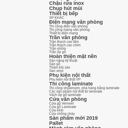
Chậu rửa inox
Chụp hút mùi
Thiết bị bếp
SP KHÁC
Điện mạng văn phòng
Thi công điện văn phòng
Thi công mạng văn phòng
Thiết bị điện mạng
Trần văn phòng
Trần thạch cao tấm
Trần thạch cao chìm
Trần nhôm
Trần ốp gỗ
Hoàn thiện mặt nền
Sàn nâng kỹ thuật
Sàn gỗ
Thảm trải sàn
Sàn vinyl
Phụ kiện nội thất
Phụ kiện nội thất VP
Thi công laminate
Thi công showroom, nhà hàng bằng laminate
Các sản phẩm nội thất từ laminate
Vách ốp gỗ laminate
Cửa văn phòng
Cửa gỗ Verneer
Cửa gỗ Laminate
Cửa kính
Cửa chống cháy
Sản phẩm mới 2019
Pallet