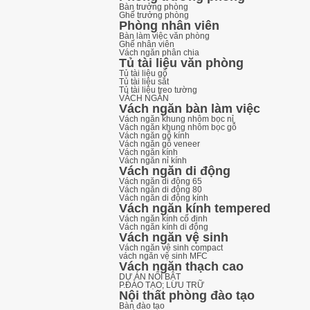
Bàn trưởng phòng
Ghế trưởng phòng
Phòng nhân viên
Bàn làm việc văn phòng
Ghế nhân viên
Vách ngăn phân chia
Tủ tài liệu văn phòng
Tủ tài liệu gỗ
Tủ tài liệu sắt
Tủ tài liệu treo tường
VÁCH NGĂN
Vách ngăn bàn làm việc
Vách ngăn khung nhôm bọc nỉ
Vách ngăn khung nhôm bọc gỗ
Vách ngăn gỗ kính
Vách ngăn gỗ veneer
Vách ngăn kính
Vách ngăn nỉ kính
Vách ngăn di động
Vách ngăn di động 65
Vách ngăn di động 80
Vách ngăn di động kính
Vách ngăn kính tempered
Vách ngăn kính cố định
Vách ngăn kính di động
Vách ngăn vệ sinh
Vách ngăn vệ sinh compact
vách ngăn vệ sinh MFC
Vách ngăn thạch cao
DỰ ÁN NỔI BẬT
P.ĐÀO TẠO; LƯU TRỮ
Nội thất phòng đào tạo
Bàn đào tạo