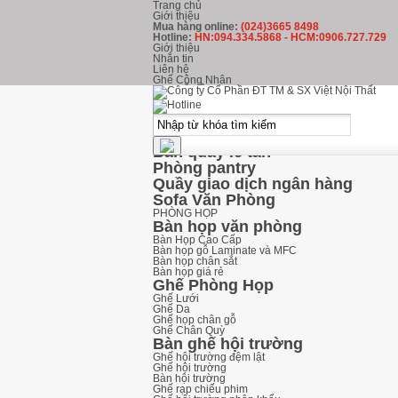
Trang chủ
Giới thiệu
Mua hàng online:
(024)3665 8498
Hotline:
HN:094.334.5868 - HCM:0906.727.729
Giới thiệu
Nhắn tin
Liên hệ
Ghế Công Nhân
kHU LỄ TÂN
Ghế Phòng Chờ
Ghế băng chờ inox
Ghế băng chờ nhựa
Ghế băng chờ Hòa Phát
Bàn quầy lễ tân
Phòng pantry
Quầy giao dịch ngân hàng
Sofa Văn Phòng
PHÒNG HỌP
Bàn họp văn phòng
Bàn Họp Cao Cấp
Bàn họp gỗ Laminate và MFC
Bàn họp chân sắt
Bàn họp giá rẻ
Ghế Phòng Họp
Ghế Lưới
Ghế Da
Ghế họp chân gỗ
Ghế Chân Quỳ
Bàn ghế hội trường
Ghế hội trường đệm lật
Ghế hội trường
Bàn hội trường
Ghế rạp chiếu phim