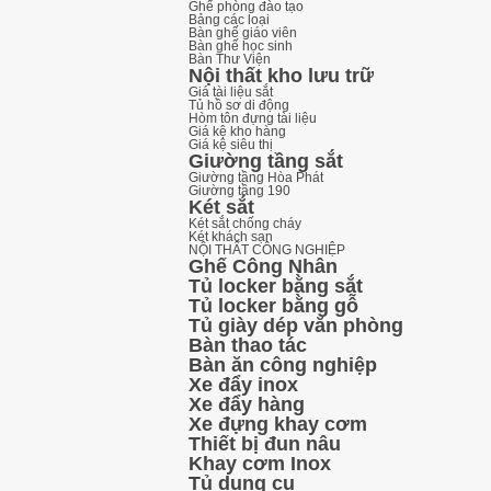
Ghế phòng đào tạo
Bảng các loại
Bàn ghế giáo viên
Bàn ghế học sinh
Bàn Thư Viện
Nội thất kho lưu trữ
Giá tài liệu sắt
Tủ hồ sơ di động
Hòm tôn đựng tài liệu
Giá kệ kho hàng
Giá kệ siêu thị
Giường tầng sắt
Giường tầng Hòa Phát
Giường tầng 190
Két sắt
Két sắt chống cháy
Két khách sạn
NỘI THẤT CÔNG NGHIỆP
Ghế Công Nhân
Tủ locker bằng sắt
Tủ locker bằng gỗ
Tủ giày dép văn phòng
Bàn thao tác
Bàn ăn công nghiệp
Xe đẩy inox
Xe đẩy hàng
Xe đựng khay cơm
Thiết bị đun nâu
Khay cơm Inox
Tủ dụng cụ