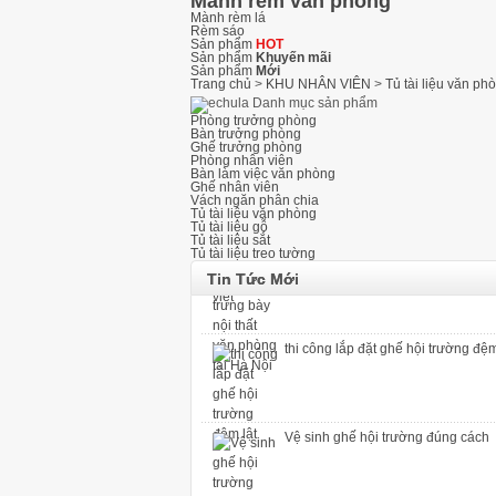
Mành rèm văn phòng
Mành rèm lá
Rèm sáo
Sản phẩm
HOT
Thi công lắp đặt ghế khán đài di đ
Sản phẩm
Khuyến mãi
Sản phẩm
Mới
Trang chủ
>
KHU NHÂN VIÊN
>
Tủ tài liệu văn ph
Danh mục sản phẩm
Phòng trưởng phòng
Bàn trưởng phòng
Ghế hội trường có bàn viết và ghế 
Ghế trưởng phòng
Phòng nhân viên
Bàn làm việc văn phòng
Ghế nhân viên
Vách ngăn phân chia
Tủ tài liệu văn phòng
Tủ tài liệu gỗ
Top +5 showroom trưng bày nội thấ
Tủ tài liệu sắt
Tủ tài liệu treo tường
Tin Tức Mới
thi công lắp đặt ghế hội trường đệm
Vệ sinh ghế hội trường đúng cách