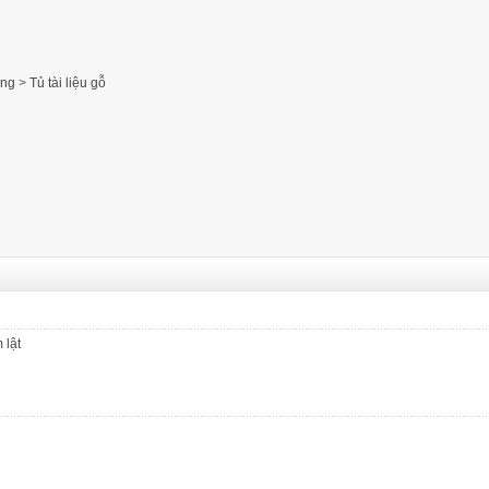
ộng
òng
>
Tủ tài liệu gỗ
hội trường không bàn viết
t văn phòng tại Hà Nội
 lật