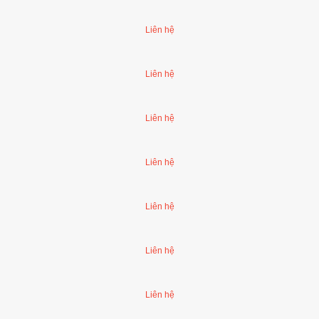
hội trường không bàn viết
Liên hệ
Liên hệ
t văn phòng tại Hà Nội
Liên hệ
 lật
Liên hệ
Liên hệ
ộng
Liên hệ
Liên hệ
hội trường không bàn viết