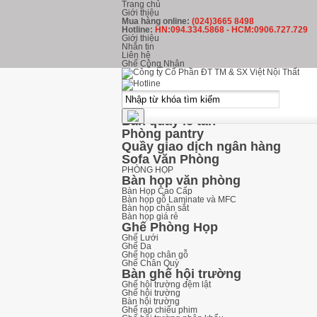
Trang chủ
Giới thiệu
Mua hàng online:
(024)3665 8498
Hotline:
HN:094.334.5868 - HCM:0906.727.729
Giới thiệu
Nhắn tin
Liên hệ
Ghế Công Nhân
kHU LỄ TÂN
Ghế Phòng Chờ
Ghế băng chờ inox
Ghế băng chờ nhựa
Ghế băng chờ Hòa Phát
Bàn quầy lễ tân
Phòng pantry
Quầy giao dịch ngân hàng
Sofa Văn Phòng
PHÒNG HỌP
Bàn họp văn phòng
Bàn Họp Cao Cấp
Bàn họp gỗ Laminate và MFC
Bàn họp chân sắt
Bàn họp giá rẻ
Ghế Phòng Họp
Ghế Lưới
Ghế Da
Ghế họp chân gỗ
Ghế Chân Quỳ
Bàn ghế hội trường
Ghế hội trường đệm lật
Ghế hội trường
Bàn hội trường
Ghế rạp chiếu phim