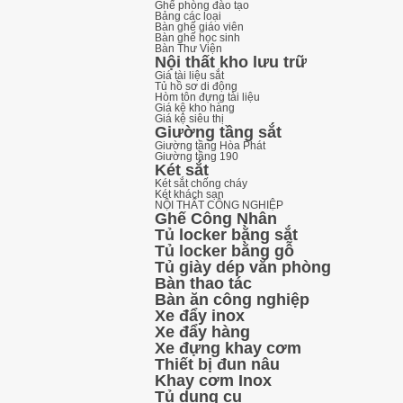
Ghế phòng đào tạo
Bảng các loại
Bàn ghế giáo viên
Bàn ghế học sinh
Bàn Thư Viện
Nội thất kho lưu trữ
Giá tài liệu sắt
Tủ hồ sơ di động
Hòm tôn đựng tài liệu
Giá kệ kho hàng
Giá kệ siêu thị
Giường tầng sắt
Giường tầng Hòa Phát
Giường tầng 190
Két sắt
Két sắt chống cháy
Két khách sạn
NỘI THẤT CÔNG NGHIỆP
Ghế Công Nhân
Tủ locker bằng sắt
Tủ locker bằng gỗ
Tủ giày dép văn phòng
Bàn thao tác
Bàn ăn công nghiệp
Xe đẩy inox
Xe đẩy hàng
Xe đựng khay cơm
Thiết bị đun nâu
Khay cơm Inox
Tủ dụng cụ