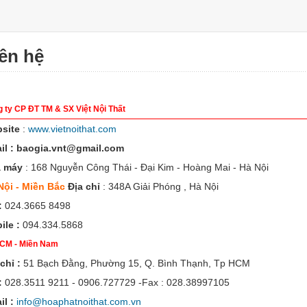
ên hệ
 ty CP ĐT TM & SX Việt Nội Thất
site
:
www.vietnoithat.com
il
:
baogia.vnt@gmail.com
à máy
: 168 Nguyễn Công Thái - Đại Kim - Hoàng Mai - Hà Nội
Nội - Miền Bắc
Địa chỉ
: 348A Giải Phóng , Hà Nội
:
024.3665 8498
ile :
094.334.5868
HCM - Miền Nam
chỉ :
51 Bạch Đằng, Phường 15, Q. Bình Thạnh, Tp HCM
 :
028.3511 9211 - 0906.727729 -Fax : 028.38997105
il :
info@hoaphatnoithat.com.vn