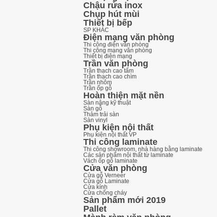
Chậu rửa inox
Chụp hút mùi
Thiết bị bếp
SP KHÁC
Điện mạng văn phòng
Thi công điện văn phòng
Thi công mạng văn phòng
Thiết bị điện mạng
Trần văn phòng
Trần thạch cao tấm
Trần thạch cao chìm
Trần nhôm
Trần ốp gỗ
Hoàn thiện mặt nền
Sàn nâng kỹ thuật
Sàn gỗ
Thảm trải sàn
Sàn vinyl
Phụ kiện nội thất
Phụ kiện nội thất VP
Thi công laminate
Thi công showroom, nhà hàng bằng laminate
Các sản phẩm nội thất từ laminate
Vách ốp gỗ laminate
Cửa văn phòng
Cửa gỗ Verneer
Cửa gỗ Laminate
Cửa kính
Cửa chống cháy
Sản phẩm mới 2019
Pallet