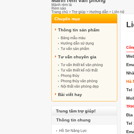
Mành rèm văn phòng
Mành rèm lá
Rèm sáo
Trang chủ
>
Trợ giúp
>
Hướng dẫn
>
Liên hệ
Chuyên mục
Li
Thông tin sản phẩm
Bảng mẫu màu
Hướng dẫn sử dụng
Công
Tư vấn sản phẩm
Web
Tư vấn chuyên gia
Ema
Tư vấn thiết kế văn phòng
Tư vấn thiết kế nội thất
Nh
Phong thủy
Phong thủy văn phòng
Hà 
Nội thất văn phòng đẹp
Tel 
Bài viết hay
Mob
TP.
Trung tâm trợ giúp!
Địa 
Thông tin chung
Tel
Hồ Sơ Năng Lực
Ema