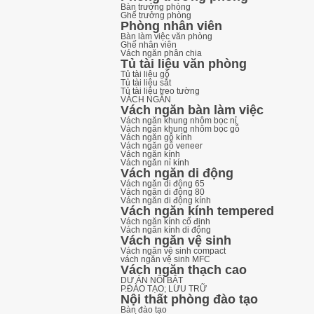
Bàn trưởng phòng
Ghế trưởng phòng
Phòng nhân viên
Bàn làm việc văn phòng
Ghế nhân viên
Vách ngăn phân chia
Tủ tài liệu văn phòng
Tủ tài liệu gỗ
Tủ tài liệu sắt
Tủ tài liệu treo tường
VÁCH NGĂN
Vách ngăn bàn làm việc
Vách ngăn khung nhôm bọc nỉ
Vách ngăn khung nhôm bọc gỗ
Vách ngăn gỗ kính
Vách ngăn gỗ veneer
Vách ngăn kính
Vách ngăn nỉ kính
Vách ngăn di động
Vách ngăn di động 65
Vách ngăn di động 80
Vách ngăn di động kính
Vách ngăn kính tempered
Vách ngăn kính cố định
Vách ngăn kính di động
Vách ngăn vệ sinh
Vách ngăn vệ sinh compact
vách ngăn vệ sinh MFC
Vách ngăn thạch cao
DỰ ÁN NỔI BẬT
P.ĐÀO TẠO; LƯU TRỮ
Nội thất phòng đào tạo
Bàn đào tạo