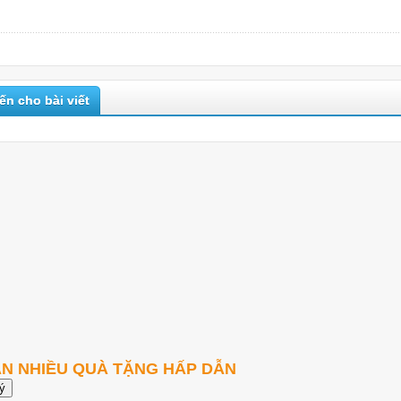
iến cho bài viết
ẬN NHIỀU QUÀ TẶNG HẤP DẪN