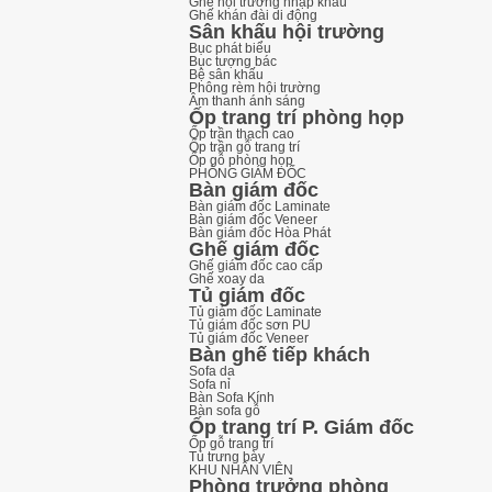
Ghế hội trường nhập khẩu
Ghế khán đài di động
Sân khấu hội trường
Bục phát biểu
Bục tượng bác
Bệ sân khấu
Phông rèm hội trường
Âm thanh ánh sáng
Ốp trang trí phòng họp
Ốp trần thạch cao
Ốp trần gỗ trang trí
Ốp gỗ phòng họp
PHÒNG GIÁM ĐỐC
Bàn giám đốc
Bàn giám đốc Laminate
Bàn giám đốc Veneer
Bàn giám đốc Hòa Phát
Ghế giám đốc
Ghế giám đốc cao cấp
Ghế xoay da
Tủ giám đốc
Tủ giám đốc Laminate
Tủ giám đốc sơn PU
Tủ giám đốc Veneer
Bàn ghế tiếp khách
Sofa da
Sofa nỉ
Bàn Sofa Kính
Bàn sofa gỗ
Ốp trang trí P. Giám đốc
Ốp gỗ trang trí
Tủ trưng bày
KHU NHÂN VIÊN
Phòng trưởng phòng