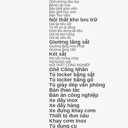
Ghế phòng đào tạo
Bảng các loại
Bàn ghế giáo viên
Bàn ghế học sinh
Bàn Thư Viện
Nội thất kho lưu trữ
Giá tài liệu sắt
Tủ hồ sơ di động
Hòm tôn đựng tài liệu
Giá kệ kho hàng
Giá kệ siêu thị
Giường tầng sắt
Giường tầng Hòa Phát
Giường tầng 190
Két sắt
Két sắt chống cháy
Két khách sạn
NỘI THẤT CÔNG NGHIỆP
Ghế Công Nhân
Tủ locker bằng sắt
Tủ locker bằng gỗ
Tủ giày dép văn phòng
Bàn thao tác
Bàn ăn công nghiệp
Xe đẩy inox
Xe đẩy hàng
Xe đựng khay cơm
Thiết bị đun nâu
Khay cơm Inox
Tủ dụng cụ