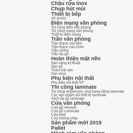
Chậu rửa inox
Chụp hút mùi
Thiết bị bếp
SP KHÁC
Điện mạng văn phòng
Thi công điện văn phòng
Thi công mạng văn phòng
Thiết bị điện mạng
Trần văn phòng
Trần thạch cao tấm
Trần thạch cao chìm
Trần nhôm
Trần ốp gỗ
Hoàn thiện mặt nền
Sàn nâng kỹ thuật
Sàn gỗ
Thảm trải sàn
Sàn vinyl
Phụ kiện nội thất
Phụ kiện nội thất VP
Thi công laminate
Thi công showroom, nhà hàng bằng laminate
Các sản phẩm nội thất từ laminate
Vách ốp gỗ laminate
Cửa văn phòng
Cửa gỗ Verneer
Cửa gỗ Laminate
Cửa kính
Cửa chống cháy
Sản phẩm mới 2019
Pallet