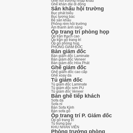
Ghế hội trường nhập khẩu
Ghế khán đài di động
Sân khấu hội trường
Bục phát biểu
Bục tượng bác
Bệ sân khấu
Phông rèm hội trường
Âm thanh ánh sáng
Ốp trang trí phòng họp
Ốp trần thạch cao
Ốp trần gỗ trang trí
Ốp gỗ phòng họp
PHÒNG GIÁM ĐỐC
Bàn giám đốc
Bàn giám đốc Laminate
Bàn giám đốc Veneer
Bàn giám đốc Hòa Phát
Ghế giám đốc
Ghế giám đốc cao cấp
Ghế xoay da
Tủ giám đốc
Tủ giám đốc Laminate
Tủ giám đốc sơn PU
Tủ giám đốc Veneer
Bàn ghế tiếp khách
Sofa da
Sofa nỉ
Bàn Sofa Kính
Bàn sofa gỗ
Ốp trang trí P. Giám đốc
Ốp gỗ trang trí
Tủ trưng bày
KHU NHÂN VIÊN
Phòng trưởng phòng