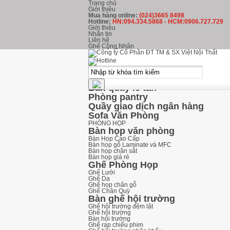
Trang chủ
Giới thiệu
Mua hàng online:
(024)3665 8498
Hotline:
HN:094.334.5868 - HCM:0906.727.729
Giới thiệu
Nhắn tin
Liên hệ
Ghế Công Nhân
kHU LỄ TÂN
Ghế Phòng Chờ
Ghế băng chờ inox
Ghế băng chờ nhựa
Ghế băng chờ Hòa Phát
Bàn quầy lễ tân
Phòng pantry
Quầy giao dịch ngân hàng
Sofa Văn Phòng
PHÒNG HỌP
Bàn họp văn phòng
Bàn Họp Cao Cấp
Bàn họp gỗ Laminate và MFC
Bàn họp chân sắt
Bàn họp giá rẻ
Ghế Phòng Họp
Ghế Lưới
Ghế Da
Ghế họp chân gỗ
Ghế Chân Quỳ
Bàn ghế hội trường
Ghế hội trường đệm lật
Ghế hội trường
Bàn hội trường
Ghế rạp chiếu phim