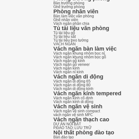
Bàn trưởng phòng
Ghế trưởng phòng
Phòng nhân viên
Bàn làm việc văn phòng
Ghế nhân viên
Vách ngăn phân chia
Tủ tài liệu văn phòng
Tủ tài liệu gỗ
Tủ tài liệu sắt
Tủ tài liệu treo tường
VÁCH NGĂN
Vách ngăn bàn làm việc
Vách ngăn khung nhôm bọc nỉ
Vách ngăn khung nhôm bọc gỗ
Vách ngăn gỗ kính
Vách ngăn gỗ veneer
Vách ngăn kính
Vách ngăn nỉ kính
Vách ngăn di động
Vách ngăn di động 65
Vách ngăn di động 80
Vách ngăn di động kính
Vách ngăn kính tempered
Vách ngăn kính cố định
Vách ngăn kính di động
Vách ngăn vệ sinh
Vách ngăn vệ sinh compact
vách ngăn vệ sinh MFC
Vách ngăn thạch cao
DỰ ÁN NỔI BẬT
P.ĐÀO TẠO; LƯU TRỮ
Nội thất phòng đào tạo
Bàn đào tạo