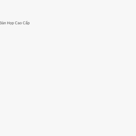
Bàn Họp Cao Cấp
ộng
hội trường không bàn viết