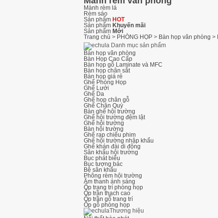
Mành rèm văn phòng
Mành rèm lá
Rèm sáo
Sản phẩm
HOT
Sản phẩm
Khuyến mãi
Sản phẩm
Mới
Trang chủ
>
PHÒNG HỌP
>
Bàn họp văn phòng
>
Danh mục sản phẩm
Bàn họp văn phòng
Bàn Họp Cao Cấp
Bàn họp gỗ Laminate và MFC
Bàn họp chân sắt
Bàn họp giá rẻ
Ghế Phòng Họp
Ghế Lưới
Ghế Da
Ghế họp chân gỗ
Ghế Chân Quỳ
Bàn ghế hội trường
Ghế hội trường đệm lật
Ghế hội trường
Bàn hội trường
Ghế rạp chiếu phim
Ghế hội trường nhập khẩu
Ghế khán đài di động
Sân khấu hội trường
Thi công lắp đặt ghế khán đài di đ
Bục phát biểu
Bục tượng bác
Bệ sân khấu
Phông rèm hội trường
Âm thanh ánh sáng
Ốp trang trí phòng họp
Ốp trần thạch cao
Ghế hội trường có bàn viết và ghế 
Ốp trần gỗ trang trí
Ốp gỗ phòng họp
Thương hiệu