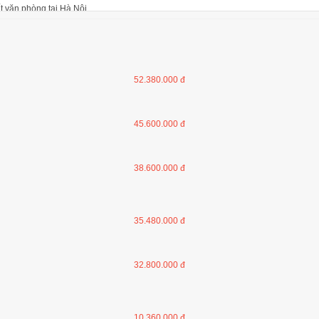
 lật
52.380.000 đ
45.600.000 đ
ộng
38.600.000 đ
hội trường không bàn viết
35.480.000 đ
32.800.000 đ
t văn phòng tại Hà Nội
10.360.000 đ