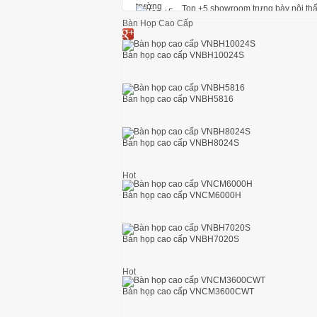
Bàn Họp Cao Cấp
thi công lắp đặt ghế hội trường đệm
Bàn họp cao cấp VNBH10024S
Bàn họp cao cấp VNBH5816
Vệ sinh ghế hội trường đúng cách
Bàn họp cao cấp VNBH8024S
Thi công lắp đặt ghế khán đài di đ
Hot
Bàn họp cao cấp VNCM6000H
Ghế hội trường có bàn viết và ghế 
Bàn họp cao cấp VNBH7020S
Hot
Top +5 showroom trưng bày nội thấ
Bàn họp cao cấp VNCM3600CWT