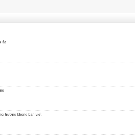
t văn phòng tại Hà Nội
 lật
ộng
hội trường không bàn viết
t văn phòng tại Hà Nội