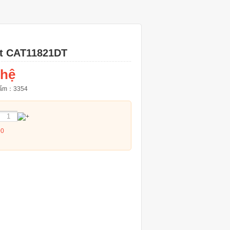
sắt CAT11821DT
 hệ
phẩm：
3354
00