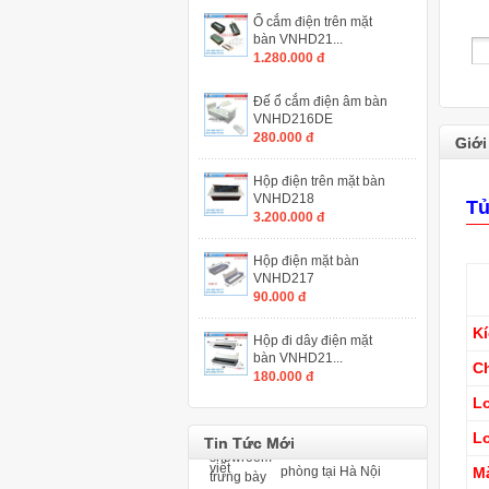
Ổ cắm điện trên mặt
bàn VNHD21...
1.280.000 đ
Đế ổ cắm điện âm bàn
VNHD216DE
280.000 đ
Giới
Hộp điện trên mặt bàn
VNHD218
Tủ
3.200.000 đ
Thi công lắp đặt ghế
khán đài di động
Hộp điện mặt bàn
VNHD217
90.000 đ
Ghế hội trường có
bàn viết và ghế hội
Hộp đi dây điện mặt
trường không bàn viết
bàn VNHD21...
Ch
180.000 đ
Top +5 showroom
L
trưng bày nội thất văn
phòng tại Hà Nội
Lo
Tin Tức Mới
M
thi công lắp đặt ghế