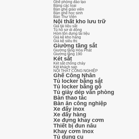
Ghế phòng đào tạo
Bảng các loại
Bàn ghế giáo viên
Bàn ghế học sinh
Bàn Thư Viện
Nội thất kho lưu trữ
Giá tài liệu sắt
Tủ hồ sơ di động
Hòm tôn đựng tài liệu
Giá kệ kho hàng
Giá kệ siêu thị
Giường tầng sắt
Giường tầng Hòa Phát
Giường tầng 190
Két sắt
Két sắt chống cháy
Két khách sạn
NỘI THẤT CÔNG NGHIỆP
Ghế Công Nhân
Tủ locker bằng sắt
Tủ locker bằng gỗ
Tủ giày dép văn phòng
Bàn thao tác
Bàn ăn công nghiệp
Xe đẩy inox
Xe đẩy hàng
Xe đựng khay cơm
Thiết bị đun nâu
Khay cơm Inox
Tủ dụng cụ