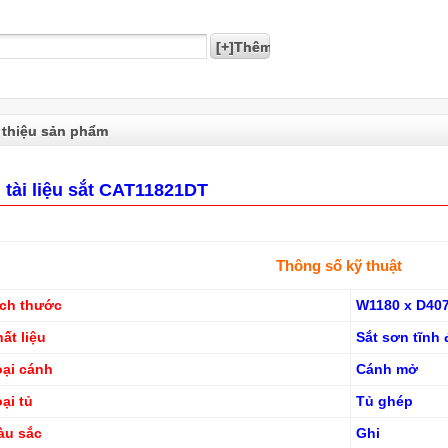
 thiệu sản phẩm
 tài liệu sắt CAT11821DT
Thông số kỹ thuật
Kích thước
W1180 x D40
ất liệu
Sắt sơn tĩnh 
oại cánh
Cánh mở
ại tủ
Tủ ghép
àu sắc
Ghi