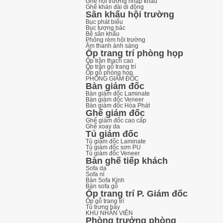
Ghế hội trường nhập khẩu
Ghế khán đài di động
Sân khấu hội trường
Bục phát biểu
Bục tượng bác
Bệ sân khấu
Phông rèm hội trường
Âm thanh ánh sáng
Ốp trang trí phòng họp
Ốp trần thạch cao
Ốp trần gỗ trang trí
Ốp gỗ phòng họp
PHÒNG GIÁM ĐỐC
Bàn giám đốc
Bàn giám đốc Laminate
Bàn giám đốc Veneer
Bàn giám đốc Hòa Phát
Ghế giám đốc
Ghế giám đốc cao cấp
Ghế xoay da
Tủ giám đốc
Tủ giám đốc Laminate
Tủ giám đốc sơn PU
Tủ giám đốc Veneer
Bàn ghế tiếp khách
Sofa da
Sofa nỉ
Bàn Sofa Kính
Bàn sofa gỗ
Ốp trang trí P. Giám đốc
Ốp gỗ trang trí
Tủ trưng bày
KHU NHÂN VIÊN
Phòng trưởng phòng