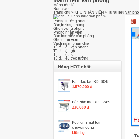
Mành rèm văn phòng
Mành rèm lá
Rèm sáo
Trang chủ
>
KHU NHÂN VIÊN
>
Tủ tài liệu văn ph
Danh mục sản phẩm
Phòng trưởng phòng
Bàn trưởng phòng
Ghế trưởng phòng
Phòng nhân viên
Bàn làm việc văn phòng
Ghế nhân viên
Vách ngăn phân chia
Tủ tài liệu văn phòng
Tủ tài liệu gỗ
Tủ tài liệu sắt
Tủ tài liệu treo tường
Hàng HOT nhất
Bàn đào tạo BDT6045
1.570.000 đ
Bàn đào tạo BDT1245
230.000 đ
Kẹp kính mặt bàn
chuyên dụng
Liên hệ
Ta