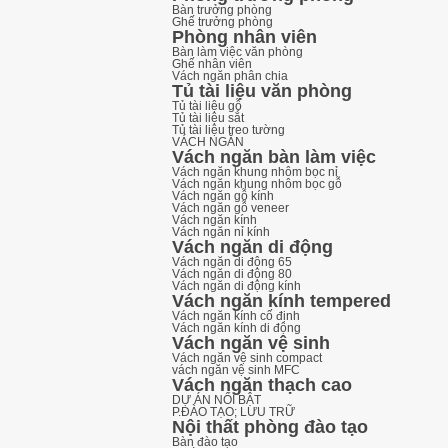
Bàn trưởng phòng
Ghế trưởng phòng
Phòng nhân viên
Bàn làm việc văn phòng
Ghế nhân viên
Vách ngăn phân chia
Tủ tài liệu văn phòng
Tủ tài liệu gỗ
Tủ tài liệu sắt
Tủ tài liệu treo tường
VÁCH NGĂN
Vách ngăn bàn làm việc
Vách ngăn khung nhôm bọc nỉ
Vách ngăn khung nhôm bọc gỗ
Vách ngăn gỗ kính
Vách ngăn gỗ veneer
Vách ngăn kính
Vách ngăn nỉ kính
Vách ngăn di động
Vách ngăn di động 65
Vách ngăn di động 80
Vách ngăn di động kính
Vách ngăn kính tempered
Vách ngăn kính cố định
Vách ngăn kính di động
Vách ngăn vệ sinh
Vách ngăn vệ sinh compact
vách ngăn vệ sinh MFC
Vách ngăn thạch cao
DỰ ÁN NỔI BẬT
P.ĐÀO TẠO; LƯU TRỮ
Nội thất phòng đào tạo
Bàn đào tạo