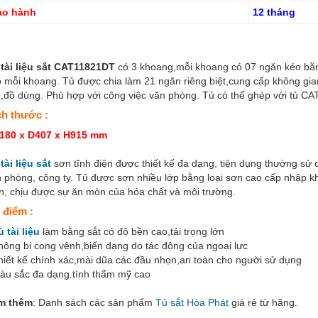
ảo hành
12 tháng
 tài liệu sắt CAT11821DT
có 3 khoang,mỗi khoang có 07 ngăn kéo bằng
 mỗi khoang. Tủ được chia làm 21 ngăn riêng biệt,cung cấp không gian
u,đồ dùng. Phù hợp với công việc văn phòng. Tủ có thể ghép với tủ C
ch thước :
180 x D407 x H915 mm
tài liệu sắt
sơn tĩnh điện được thiết kế đa dạng, tiện dụng thường sử 
 phòng, công ty. Tủ được sơn nhiều lớp bằng loại sơn cao cấp nhập k
n, chịu được sự ăn mòn của hóa chất và môi trường.
 điểm :
ủ tài liệu
làm bằng sắt có độ bền cao,tải trọng lớn
hông bị cong vênh,biến dạng do tác động của ngoại lực
hiết kế chính xác,mài dũa các đầu nhọn,an toàn cho người sử dụng
àu sắc đa dạng.tính thẩm mỹ cao
m thêm
: Danh sách các sản phẩm
Tủ sắt Hòa Phát
giá rẻ từ hãng.