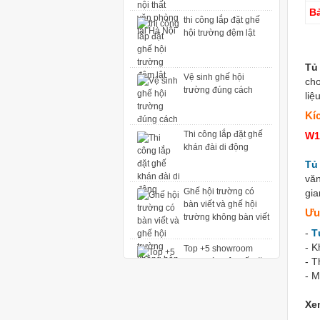
hội trường đệm lật
B
Vệ sinh ghế hội
trường đúng cách
Tủ
cho
liệ
Thi công lắp đặt ghế
Kí
khán đài di động
W1
Tủ 
Ghế hội trường có
văn
bàn viết và ghế hội
gia
trường không bàn viết
Ưu
Top +5 showroom
-
T
trưng bày nội thất văn
- K
phòng tại Hà Nội
- T
- M
thi công lắp đặt ghế
hội trường đệm lật
Xe