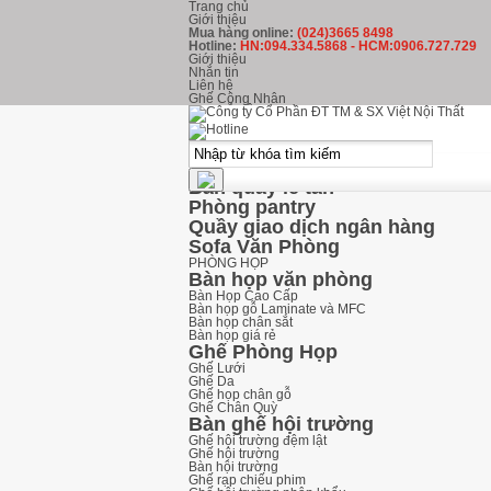
Trang chủ
Giới thiệu
Mua hàng online:
(024)3665 8498
Hotline:
HN:094.334.5868 - HCM:0906.727.729
Giới thiệu
Nhắn tin
Liên hệ
Ghế Công Nhân
kHU LỄ TÂN
Ghế Phòng Chờ
Ghế băng chờ inox
Ghế băng chờ nhựa
Ghế băng chờ Hòa Phát
Bàn quầy lễ tân
Phòng pantry
Quầy giao dịch ngân hàng
Sofa Văn Phòng
PHÒNG HỌP
Bàn họp văn phòng
Bàn Họp Cao Cấp
Bàn họp gỗ Laminate và MFC
Bàn họp chân sắt
Bàn họp giá rẻ
Ghế Phòng Họp
Ghế Lưới
Ghế Da
Ghế họp chân gỗ
Ghế Chân Quỳ
Bàn ghế hội trường
Ghế hội trường đệm lật
Ghế hội trường
Bàn hội trường
Ghế rạp chiếu phim