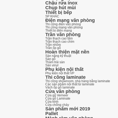
Chậu rửa inox
Chụp hút mùi
Thiết bị bếp
SP KHÁC
Điện mạng văn phòng
Thi công điện văn phòng
Thi công mạng văn phòng
Thiết bị điện mạng
Trần văn phòng
Trần thạch cao tấm
Trần thạch cao chìm
Trần nhôm
Trần ốp gỗ
Hoàn thiện mặt nền
Sàn nâng kỹ thuật
Sàn gỗ
Thảm trải sàn
Sàn vinyl
Phụ kiện nội thất
Phụ kiện nội thất VP
Thi công laminate
Thi công showroom, nhà hàng bằng laminate
Các sản phẩm nội thất từ laminate
Vách ốp gỗ laminate
Cửa văn phòng
Cửa gỗ Verneer
Cửa gỗ Laminate
Cửa kính
Cửa chống cháy
Sản phẩm mới 2019
Pallet