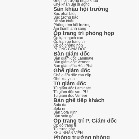
Ghế hội trường nhập khẩu
Ghế khán đài di động
Sân khấu hội trường
Bục phát biểu
Bục tượng bác
Bệ sân khấu
Phông rèm hội trường
Âm thanh ánh sáng
Ốp trang trí phòng họp
Ốp trần thạch cao
Ốp trần gỗ trang trí
Ốp gỗ phòng họp
PHÒNG GIÁM ĐỐC
Bàn giám đốc
Bàn giám đốc Laminate
Bàn giám đốc Veneer
Bàn giám đốc Hòa Phát
Ghế giám đốc
Ghế giám đốc cao cấp
Ghế xoay da
Tủ giám đốc
Tủ giám đốc Laminate
Tủ giám đốc sơn PU
Tủ giám đốc Veneer
Bàn ghế tiếp khách
Sofa da
Sofa nỉ
Bàn Sofa Kính
Bàn sofa gỗ
Ốp trang trí P. Giám đốc
Ốp gỗ trang trí
Tủ trưng bày
KHU NHÂN VIÊN
Phòng trưởng phòng