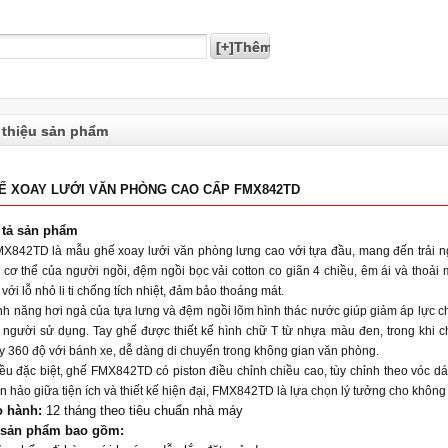
 thiệu sản phẩm
Ế XOAY LƯỚI VĂN PHÒNG CAO CẤP FMX842TD
 tả sản phẩm
MX842TD là mẫu ghế xoay lưới văn phòng lưng cao với tựa đầu, mang đến trải ng
n cơ thể của người ngồi, đệm ngồi bọc vải cotton co giãn 4 chiều, êm ái và thoải
 với lỗ nhỏ li ti chống tích nhiệt, đảm bảo thoáng mát.
ính năng hơi ngả của tựa lưng và đệm ngồi lõm hình thác nước giúp giảm áp lực c
 người sử dụng. Tay ghế được thiết kế hình chữ T từ nhựa màu đen, trong khi c
y 360 độ với bánh xe, dễ dàng di chuyển trong không gian văn phòng.
iều đặc biệt, ghế FMX842TD có piston điều chỉnh chiều cao, tùy chỉnh theo vóc d
n hảo giữa tiện ích và thiết kế hiện đại, FMX842TD là lựa chọn lý tưởng cho không
 hành:
12 tháng theo tiêu chuẩn nhà máy
 sản phẩm bao gồm: