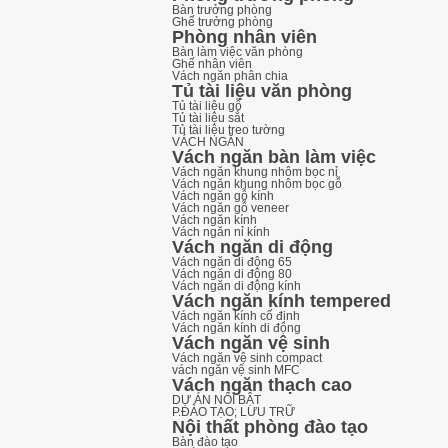
Bàn trưởng phòng
Ghế trưởng phòng
Phòng nhân viên
Bàn làm việc văn phòng
Ghế nhân viên
Vách ngăn phân chia
Tủ tài liệu văn phòng
Tủ tài liệu gỗ
Tủ tài liệu sắt
Tủ tài liệu treo tường
VÁCH NGĂN
Vách ngăn bàn làm việc
Vách ngăn khung nhôm bọc nỉ
Vách ngăn khung nhôm bọc gỗ
Vách ngăn gỗ kính
Vách ngăn gỗ veneer
Vách ngăn kính
Vách ngăn nỉ kính
Vách ngăn di động
Vách ngăn di động 65
Vách ngăn di động 80
Vách ngăn di động kính
Vách ngăn kính tempered
Vách ngăn kính cố định
Vách ngăn kính di động
Vách ngăn vệ sinh
Vách ngăn vệ sinh compact
vách ngăn vệ sinh MFC
Vách ngăn thạch cao
DỰ ÁN NỔI BẬT
P.ĐÀO TẠO; LƯU TRỮ
Nội thất phòng đào tạo
Bàn đào tạo