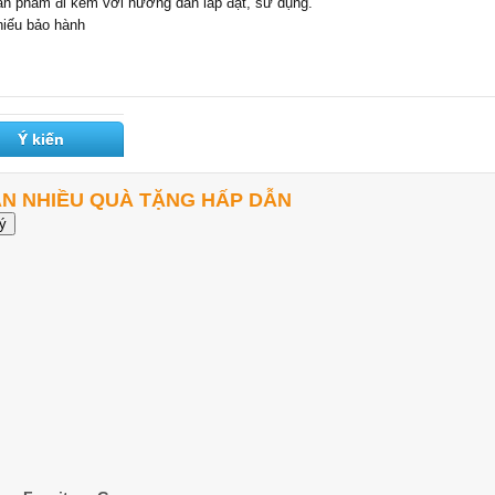
ản phẩm đi kèm với hướng dẫn lắp đặt, sử dụng.
hiếu bảo hành
Ý kiến
ẬN NHIỀU QUÀ TẶNG HẤP DẪN