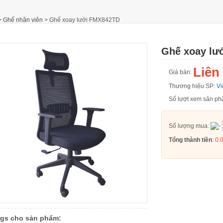
>
Ghế nhân viên
>
Ghế xoay lưới FMX842TD
Ghế xoay lư
Liên
Giá bán:
Thương hiệu SP:
Vi
Số lượt xem sản 
Số lượng mua:
Tổng thành tiền
:
0.
gs cho sản phẩm: