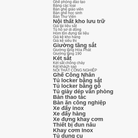
Ghế phòng đào tạo
Bảng các loại
Bàn ghế giáo viên
Bàn ghế học sinh
Bàn Thư Viện
Nội thất kho lưu trữ
Giá tài liệu sắt
Tủ hồ sơ di động
Hòm tôn đựng tài liệu
Giá kệ kho hàng
Giá kệ siêu thị
Giường tầng sắt
Giường tầng Hòa Phát
Giường tầng 190
Két sắt
Két sắt chống cháy
Két khách sạn
NỘI THẤT CÔNG NGHIỆP
Ghế Công Nhân
Tủ locker bằng sắt
Tủ locker bằng gỗ
Tủ giày dép văn phòng
Bàn thao tác
Bàn ăn công nghiệp
Xe đẩy inox
Xe đẩy hàng
Xe đựng khay cơm
Thiết bị đun nâu
Khay cơm Inox
Tủ dụng cụ