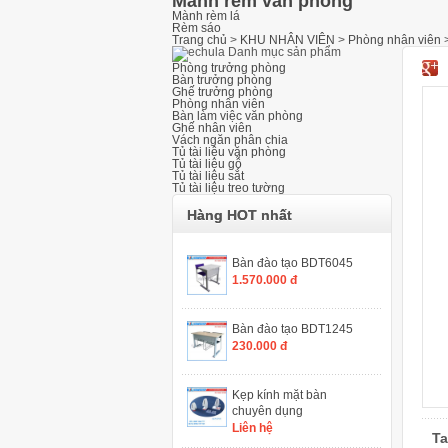
Mành rèm văn phòng
Mành rèm lá
Rèm sáo
Trang chủ
>
KHU NHÂN VIÊN
>
Phòng nhân viên
Danh mục sản phẩm
Phòng trưởng phòng
Bàn trưởng phòng
Ghế trưởng phòng
Phòng nhân viên
Bàn làm việc văn phòng
Ghế nhân viên
Vách ngăn phân chia
Tủ tài liệu văn phòng
Tủ tài liệu gỗ
Tủ tài liệu sắt
Tủ tài liệu treo tường
Hàng HOT nhất
Bàn đào tạo BDT6045
1.570.000 đ
Bàn đào tạo BDT1245
230.000 đ
Kẹp kính mặt bàn
chuyên dụng
Liên hệ
Ta