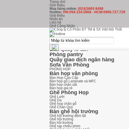
Trang chủ
Giới thiệu
Mua hàng online:
(024)3665 8498
Hotline:
HN:094.334.5868 - HCM:0906.727.729
Giới thiệu
Nhắn tin
Liên hệ
Ghế Công Nhân
kHU LỄ TÂN
Ghế Phòng Chờ
Ghế băng chờ inox
Ghế băng chờ nhựa
Ghế băng chờ Hòa Phát
Bàn quầy lễ tân
Phòng pantry
Quầy giao dịch ngân hàng
Sofa Văn Phòng
PHÒNG HỌP
Bàn họp văn phòng
Bàn Họp Cao Cấp
Bàn họp gỗ Laminate và MFC
Bàn họp chân sắt
Bàn họp giá rẻ
Ghế Phòng Họp
Ghế Lưới
Ghế Da
Ghế họp chân gỗ
Ghế Chân Quỳ
Bàn ghế hội trường
Ghế hội trường đệm lật
Ghế hội trường
Bàn hội trường
Ghế rạp chiếu phim