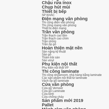
Chậu rửa inox
Chụp hút mùi
Thiết bị bếp
SP KHÁC
Điện mạng văn phòng
Thi công điện văn phòng
Thi công mạng văn phòng
Thiết bị điện mạng
Trần văn phòng
Trần thạch cao tấm
Trần thạch cao chìm
Trần nhôm
Trần ốp gỗ
Hoàn thiện mặt nền
Sàn nâng kỹ thuật
Sàn gỗ
Thảm trải sàn
Sàn vinyl
Phụ kiện nội thất
Phụ kiện nội thất VP
Thi công laminate
Thi công showroom, nhà hàng bằng laminate
Các sản phẩm nội thất từ laminate
Vách ốp gỗ laminate
Cửa văn phòng
Cửa gỗ Verneer
Cửa gỗ Laminate
Cửa kính
Cửa chống cháy
Sản phẩm mới 2019
Pallet