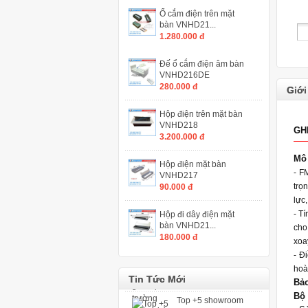
Ổ cắm điện trên mặt
bàn VNHD21...
1.280.000 đ
Đế ổ cắm điện âm bàn
VNHD216DE
280.000 đ
Giới
Hộp điện trên mặt bàn
VNHD218
GH
3.200.000 đ
Mô
Hộp điện mặt bàn
- F
VNHD217
Thi công lắp đặt ghế
trọ
90.000 đ
khán đài di động
lực,
- T
Hộp đi dây điện mặt
bàn VNHD21...
cho
Ghế hội trường có
180.000 đ
xoa
bàn viết và ghế hội
- Đ
trường không bàn viết
hoà
Tin Tức Mới
Bảo
Top +5 showroom
Bộ
trưng bày nội thất văn