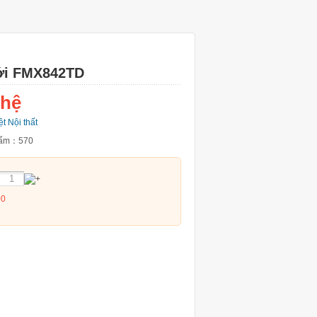
ới FMX842TD
 hệ
ệt Nội thất
phẩm：
570
00