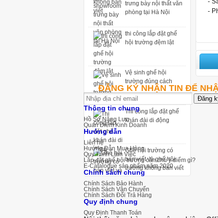
- S
phòng tại Hà Nội
- P
thi công lắp đặt ghế
hội trường đệm lật
Vệ sinh ghế hội
trường đúng cách
ĐĂNG KÝ NHẬN TIN ĐỂ NH
Thi công lắp đặt ghế
Thông tin chung
khán đài di động
Hồ Sơ Năng Lực
Quan Điểm Kinh Doanh
Hướng dẫn
Ghế hội trường có
Liên hệ
Hướng Dẫn Mua Hàng
bàn viết và ghế hội
Quy Trình Làm Việc
trường không bàn viết
Lắp đặt ghế hội trường cần chú ý điểm gì?
E-Catalogue sản phẩm năm 2020
Chính sách chung
Top +5 showroom
Chính Sách Bảo Hành
Chính Sách Vận Chuyển
trưng bày nội thất văn
Chính Sách Đổi Trả Hàng
phòng tại Hà Nội
Quy định chung
Quy Định Thanh Toán