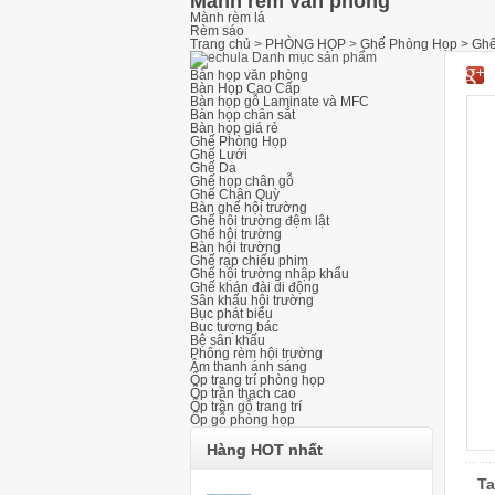
Mành rèm văn phòng
Mành rèm lá
Rèm sáo
Trang chủ
>
PHÒNG HỌP
>
Ghế Phòng Họp
>
Ghế
Danh mục sản phẩm
Bàn họp văn phòng
Bàn Họp Cao Cấp
Bàn họp gỗ Laminate và MFC
Bàn họp chân sắt
Bàn họp giá rẻ
Ghế Phòng Họp
Ghế Lưới
Ghế Da
Ghế họp chân gỗ
Ghế Chân Quỳ
Bàn ghế hội trường
Ghế hội trường đệm lật
Ghế hội trường
Bàn hội trường
Ghế rạp chiếu phim
Ghế hội trường nhập khẩu
Ghế khán đài di động
Sân khấu hội trường
Bục phát biểu
Bục tượng bác
Bệ sân khấu
Phông rèm hội trường
Âm thanh ánh sáng
Ốp trang trí phòng họp
Ốp trần thạch cao
Ốp trần gỗ trang trí
Ốp gỗ phòng họp
Hàng HOT nhất
Ta