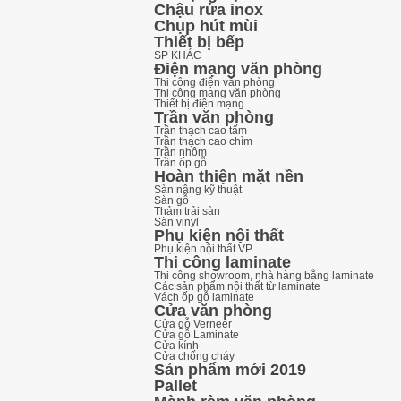
Chậu rửa inox
Chụp hút mùi
Thiết bị bếp
SP KHÁC
Điện mạng văn phòng
Thi công điện văn phòng
Thi công mạng văn phòng
Thiết bị điện mạng
Trần văn phòng
Trần thạch cao tấm
Trần thạch cao chìm
Trần nhôm
Trần ốp gỗ
Hoàn thiện mặt nền
Sàn nâng kỹ thuật
Sàn gỗ
Thảm trải sàn
Sàn vinyl
Phụ kiện nội thất
Phụ kiện nội thất VP
Thi công laminate
Thi công showroom, nhà hàng bằng laminate
Các sản phẩm nội thất từ laminate
Vách ốp gỗ laminate
Cửa văn phòng
Cửa gỗ Verneer
Cửa gỗ Laminate
Cửa kính
Cửa chống cháy
Sản phẩm mới 2019
Pallet