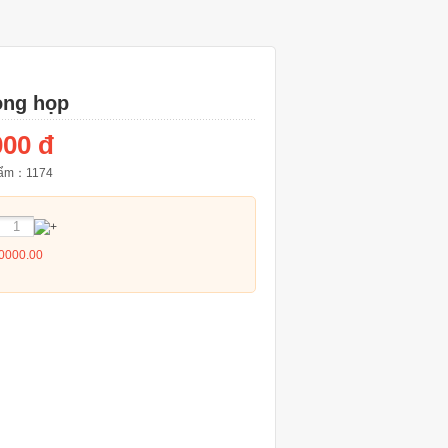
òng họp
000 đ
phẩm：
1174
0000.00