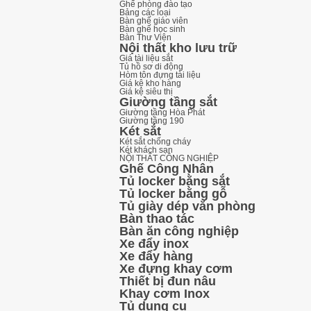
Ghế phòng đào tạo
Bảng các loại
Bàn ghế giáo viên
Bàn ghế học sinh
Bàn Thư Viện
Nội thất kho lưu trữ
Giá tài liệu sắt
Tủ hồ sơ di động
Hòm tôn đựng tài liệu
Giá kệ kho hàng
Giá kệ siêu thị
Giường tầng sắt
Giường tầng Hòa Phát
Giường tầng 190
Két sắt
Két sắt chống cháy
Két khách sạn
NỘI THẤT CÔNG NGHIỆP
Ghế Công Nhân
Tủ locker bằng sắt
Tủ locker bằng gỗ
Tủ giày dép văn phòng
Bàn thao tác
Bàn ăn công nghiệp
Xe đẩy inox
Xe đẩy hàng
Xe đựng khay cơm
Thiết bị đun nâu
Khay cơm Inox
Tủ dụng cụ