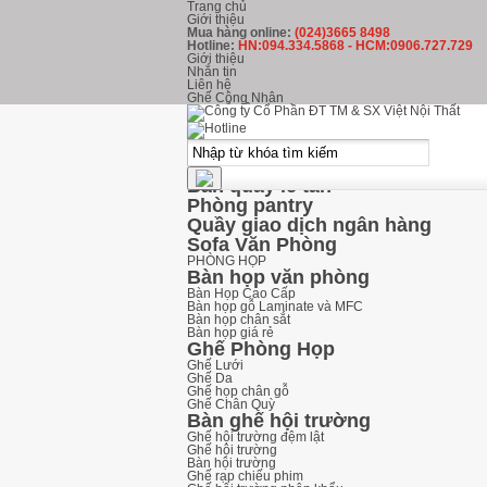
Trang chủ
Giới thiệu
Mua hàng online:
(024)3665 8498
Hotline:
HN:094.334.5868 - HCM:0906.727.729
Giới thiệu
Nhắn tin
Liên hệ
Ghế Công Nhân
kHU LỄ TÂN
Ghế Phòng Chờ
Ghế băng chờ inox
Ghế băng chờ nhựa
Ghế băng chờ Hòa Phát
Bàn quầy lễ tân
Phòng pantry
Quầy giao dịch ngân hàng
Sofa Văn Phòng
PHÒNG HỌP
Bàn họp văn phòng
Bàn Họp Cao Cấp
Bàn họp gỗ Laminate và MFC
Bàn họp chân sắt
Bàn họp giá rẻ
Ghế Phòng Họp
Ghế Lưới
Ghế Da
Ghế họp chân gỗ
Ghế Chân Quỳ
Bàn ghế hội trường
Ghế hội trường đệm lật
Ghế hội trường
Bàn hội trường
Ghế rạp chiếu phim