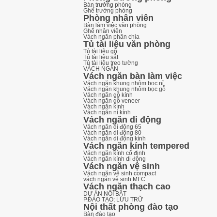
Bàn trưởng phòng
Ghế trưởng phòng
Phòng nhân viên
Bàn làm việc văn phòng
Ghế nhân viên
Vách ngăn phân chia
Tủ tài liệu văn phòng
Tủ tài liệu gỗ
Tủ tài liệu sắt
Tủ tài liệu treo tường
VÁCH NGĂN
Vách ngăn bàn làm việc
Vách ngăn khung nhôm bọc nỉ
Vách ngăn khung nhôm bọc gỗ
Vách ngăn gỗ kính
Vách ngăn gỗ veneer
Vách ngăn kính
Vách ngăn nỉ kính
Vách ngăn di động
Vách ngăn di động 65
Vách ngăn di động 80
Vách ngăn di động kính
Vách ngăn kính tempered
Vách ngăn kính cố định
Vách ngăn kính di động
Vách ngăn vệ sinh
Vách ngăn vệ sinh compact
vách ngăn vệ sinh MFC
Vách ngăn thạch cao
DỰ ÁN NỔI BẬT
P.ĐÀO TẠO; LƯU TRỮ
Nội thất phòng đào tạo
Bàn đào tạo