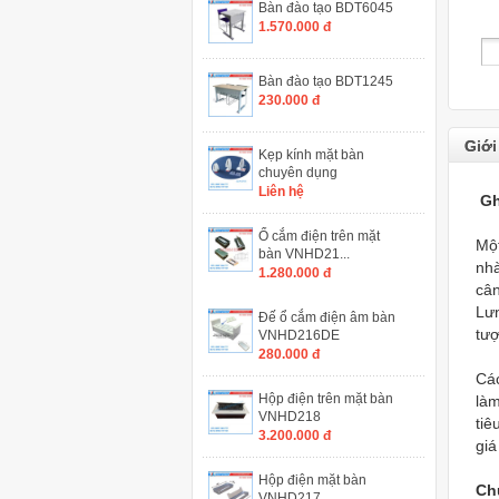
Bàn đào tạo BDT6045
1.570.000 đ
Bàn đào tạo BDT1245
230.000 đ
Giới
Kẹp kính mặt bàn
chuyên dụng
Liên hệ
Gh
Ổ cắm điện trên mặt
Một
bàn VNHD21...
nh
1.280.000 đ
cân
Lưn
Đế ổ cắm điện âm bàn
tư
VNHD216DE
280.000 đ
Cá
Hộp điện trên mặt bàn
làm
VNHD218
tiê
3.200.000 đ
giá
Hộp điện mặt bàn
Ch
VNHD217