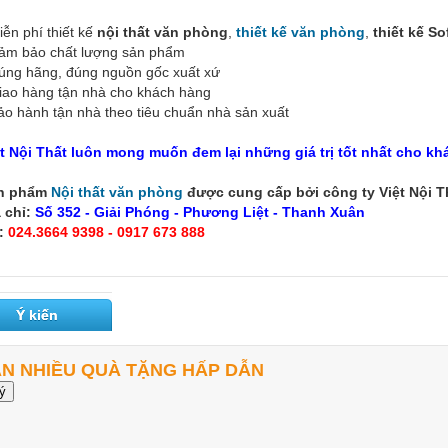
iễn phí thiết kế
nội thất văn phòng
,
thiết kế văn phòng
,
thiết kế S
Đảm bảo chất lượng sản phẩm
úng hãng, đúng nguồn gốc xuất xứ
iao hàng tận nhà cho khách hàng
ảo hành tận nhà theo tiêu chuẩn nhà sản xuất
ệt Nội Thất luôn mong muốn đem lại những giá trị tốt nhất cho kh
n phẩm
Nội thất văn phòng
được cung cấp bởi công ty Việt Nội Thấ
 chỉ:
Số 352 - Giải Phóng - Phương Liệt - Thanh Xuân
l:
024.3664 9398 - 0917 673 888
Ý kiến
ẬN NHIỀU QUÀ TẶNG HẤP DẪN