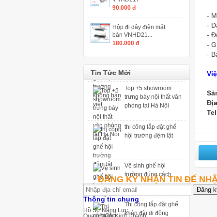
Thi công lắp đặt ghế
90.000 đ
khán đài di động
- M
- 
Hộp đi dây điện mặt
- Đ
bàn VNHD21...
Ghế hội trường có
180.000 đ
- G
bàn viết và ghế hội
- B
trường không bàn viết
Tin Tức Mới
Vi
Top +5 showroom
trưng bày nội thất văn
Sả
phòng tại Hà Nội
Địa
Te
thi công lắp đặt ghế
hội trường đệm lật
Vệ sinh ghế hội
trường đúng cách
ĐĂNG KÝ NHẬN TIN ĐỂ NH
Thi công lắp đặt ghế
Thông tin chung
khán đài di động
Hồ Sơ Năng Lực
Quan Điểm Kinh Doanh