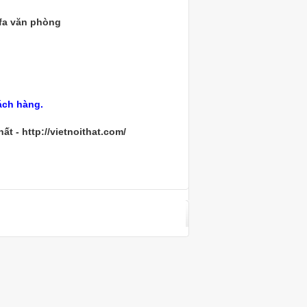
ofa văn phòng
ách hàng.
t - http://vietnoithat.com/