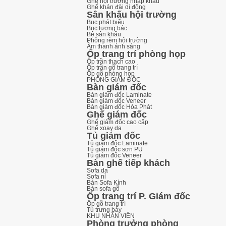
Ghế hội trường nhập khẩu
Ghế khán đài di động
Sân khấu hội trường
Bục phát biểu
Bục tượng bác
Bệ sân khấu
Phông rèm hội trường
Âm thanh ánh sáng
Ốp trang trí phòng họp
Ốp trần thạch cao
Ốp trần gỗ trang trí
Ốp gỗ phòng họp
PHÒNG GIÁM ĐỐC
Bàn giám đốc
Bàn giám đốc Laminate
Bàn giám đốc Veneer
Bàn giám đốc Hòa Phát
Ghế giám đốc
Ghế giám đốc cao cấp
Ghế xoay da
Tủ giám đốc
Tủ giám đốc Laminate
Tủ giám đốc sơn PU
Tủ giám đốc Veneer
Bàn ghế tiếp khách
Sofa da
Sofa nỉ
Bàn Sofa Kính
Bàn sofa gỗ
Ốp trang trí P. Giám đốc
Ốp gỗ trang trí
Tủ trưng bày
KHU NHÂN VIÊN
Phòng trưởng phòng