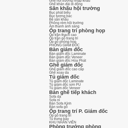
Ghế hội trường nhập khẩu
Ghế khán đài di động
Sân khấu hội trường
Bục phát biểu
Bục tượng bác
Bệ sân khấu
Phông rèm hội trường
Âm thanh ánh sáng
Ốp trang trí phòng họp
Ốp trần thạch cao
Ốp trần gỗ trang trí
Ốp gỗ phòng họp
PHÒNG GIÁM ĐỐC
Bàn giám đốc
Bàn giám đốc Laminate
Bàn giám đốc Veneer
Bàn giám đốc Hòa Phát
Ghế giám đốc
Ghế giám đốc cao cấp
Ghế xoay da
Tủ giám đốc
Tủ giám đốc Laminate
Tủ giám đốc sơn PU
Tủ giám đốc Veneer
Bàn ghế tiếp khách
Sofa da
Sofa nỉ
Bàn Sofa Kính
Bàn sofa gỗ
Ốp trang trí P. Giám đốc
Ốp gỗ trang trí
Tủ trưng bày
KHU NHÂN VIÊN
Phòng trưởng phòng