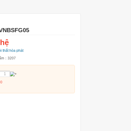
 VNBSFG05
 hệ
i thất hòa phát
phẩm：
3207
00