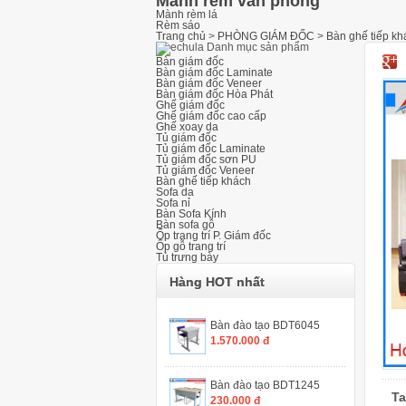
Mành rèm văn phòng
Mành rèm lá
Rèm sáo
Trang chủ
>
PHÒNG GIÁM ĐỐC
>
Bàn ghế tiếp kh
Danh mục sản phẩm
Bàn giám đốc
Bàn giám đốc Laminate
Bàn giám đốc Veneer
Bàn giám đốc Hòa Phát
Ghế giám đốc
Ghế giám đốc cao cấp
Ghế xoay da
Tủ giám đốc
Tủ giám đốc Laminate
Tủ giám đốc sơn PU
Tủ giám đốc Veneer
Bàn ghế tiếp khách
Sofa da
Sofa nỉ
Bàn Sofa Kính
Bàn sofa gỗ
Ốp trang trí P. Giám đốc
Ốp gỗ trang trí
Tủ trưng bày
Hàng HOT nhất
Bàn đào tạo BDT6045
1.570.000 đ
Bàn đào tạo BDT1245
Ta
230.000 đ