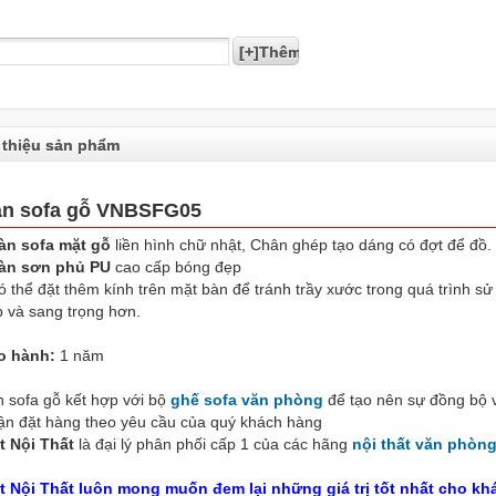
 thiệu sản phẩm
n sofa gỗ VNBSFG05
àn sofa mặt gỗ
liền hình chữ nhật, Chân ghép tạo dáng có đợt để đồ.
àn sơn phủ PU
cao cấp bóng đẹp
ó thể đặt thêm kính trên mặt bàn để tránh trầy xước trong quá trình s
 và sang trọng hơn.
o hành:
1 năm
 sofa gỗ kết hợp với bộ
ghế sofa văn phòng
để tạo nên sự đồng bộ 
n đặt hàng theo yêu cầu của quý khách hàng
t Nội Thất
là đại lý phân phối cấp 1 của các hãng
nội thất văn phòn
ệt Nội Thất luôn mong muốn đem lại những giá trị tốt nhất cho kh