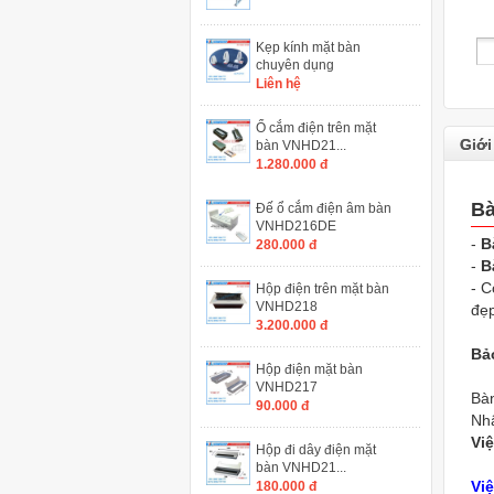
Kẹp kính mặt bàn
chuyên dụng
Liên hệ
Ổ cắm điện trên mặt
Giới
bàn VNHD21...
1.280.000 đ
Bà
Đế ổ cắm điện âm bàn
VNHD216DE
-
B
280.000 đ
-
B
- C
Hộp điện trên mặt bàn
VNHD218
đẹp
3.200.000 đ
Bả
Thi công lắp đặt ghế
Hộp điện mặt bàn
khán đài di động
VNHD217
Bàn
90.000 đ
Nhậ
Việ
Hộp đi dây điện mặt
Ghế hội trường có
bàn VNHD21...
bàn viết và ghế hội
Vi
180.000 đ
trường không bàn viết