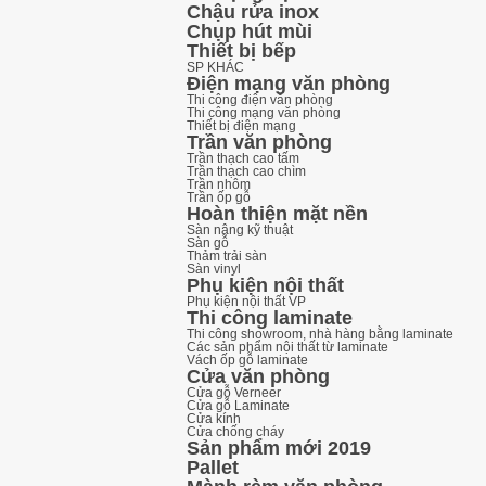
Chậu rửa inox
Chụp hút mùi
Thiết bị bếp
SP KHÁC
Điện mạng văn phòng
Thi công điện văn phòng
Thi công mạng văn phòng
Thiết bị điện mạng
Trần văn phòng
Trần thạch cao tấm
Trần thạch cao chìm
Trần nhôm
Trần ốp gỗ
Hoàn thiện mặt nền
Sàn nâng kỹ thuật
Sàn gỗ
Thảm trải sàn
Sàn vinyl
Phụ kiện nội thất
Phụ kiện nội thất VP
Thi công laminate
Thi công showroom, nhà hàng bằng laminate
Các sản phẩm nội thất từ laminate
Vách ốp gỗ laminate
Cửa văn phòng
Cửa gỗ Verneer
Cửa gỗ Laminate
Cửa kính
Cửa chống cháy
Sản phẩm mới 2019
Pallet