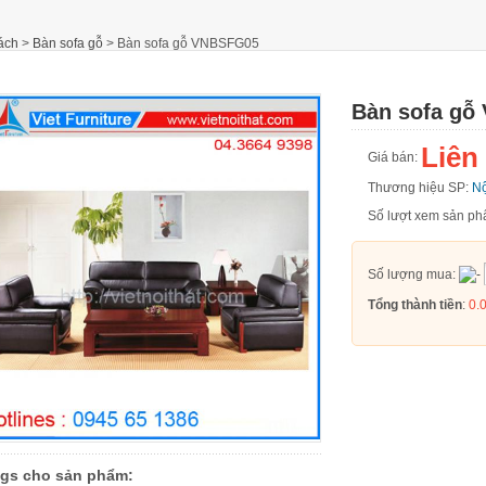
ách
>
Bàn sofa gỗ
>
Bàn sofa gỗ VNBSFG05
Bàn sofa gỗ
Liên
Giá bán:
Thương hiệu SP:
Nộ
Số lượt xem sản 
Số lượng mua:
Tổng thành tiền
:
0.
gs cho sản phẩm: