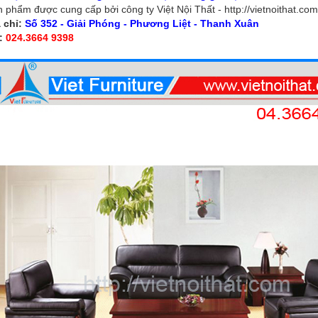
 phẩm được cung cấp bởi công ty Việt Nội Thất - http://vietnoithat.com
 chỉ:
Số 352 - Giải Phóng - Phương Liệt - Thanh Xuân
l:
024.3664 9398