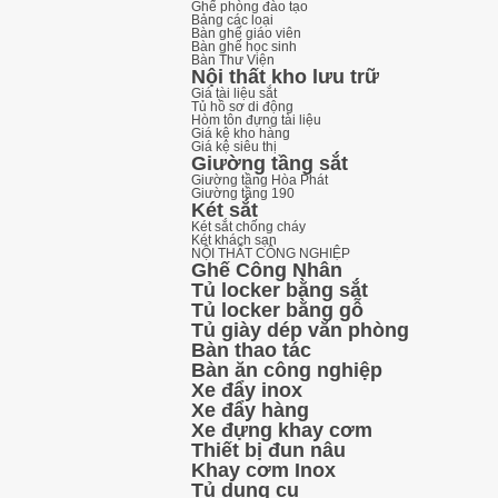
Ghế phòng đào tạo
Bảng các loại
Bàn ghế giáo viên
Bàn ghế học sinh
Bàn Thư Viện
Nội thất kho lưu trữ
Giá tài liệu sắt
Tủ hồ sơ di động
Hòm tôn đựng tài liệu
Giá kệ kho hàng
Giá kệ siêu thị
Giường tầng sắt
Giường tầng Hòa Phát
Giường tầng 190
Két sắt
Két sắt chống cháy
Két khách sạn
NỘI THẤT CÔNG NGHIỆP
Ghế Công Nhân
Tủ locker bằng sắt
Tủ locker bằng gỗ
Tủ giày dép văn phòng
Bàn thao tác
Bàn ăn công nghiệp
Xe đẩy inox
Xe đẩy hàng
Xe đựng khay cơm
Thiết bị đun nâu
Khay cơm Inox
Tủ dụng cụ