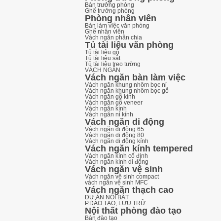
Bàn trưởng phòng
Ghế trưởng phòng
Phòng nhân viên
Bàn làm việc văn phòng
Ghế nhân viên
Vách ngăn phân chia
Tủ tài liệu văn phòng
Tủ tài liệu gỗ
Tủ tài liệu sắt
Tủ tài liệu treo tường
VÁCH NGĂN
Vách ngăn bàn làm việc
Vách ngăn khung nhôm bọc nỉ
Vách ngăn khung nhôm bọc gỗ
Vách ngăn gỗ kính
Vách ngăn gỗ veneer
Vách ngăn kính
Vách ngăn nỉ kính
Vách ngăn di động
Vách ngăn di động 65
Vách ngăn di động 80
Vách ngăn di động kính
Vách ngăn kính tempered
Vách ngăn kính cố định
Vách ngăn kính di động
Vách ngăn vệ sinh
Vách ngăn vệ sinh compact
vách ngăn vệ sinh MFC
Vách ngăn thạch cao
DỰ ÁN NỔI BẬT
P.ĐÀO TẠO; LƯU TRỮ
Nội thất phòng đào tạo
Bàn đào tạo