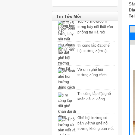
Sản
Địa
Top +5 showroom
Te
Tin Tức Mới
trưng bày nội thất văn
phòng tại Hà Nội
thi công lắp đặt ghế
hội trường đệm lật
Vệ sinh ghế hội
trường đúng cách
Thi công lắp đặt ghế
khán đài di động
Ghế hội trường có
bàn viết và ghế hội
trường không bàn viết
Top +5 showroom