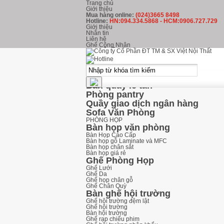
Trang chủ
Giới thiệu
Mua hàng online:
(024)3665 8498
Hotline:
HN:094.334.5868 - HCM:0906.727.729
Giới thiệu
Nhắn tin
Liên hệ
Ghế Công Nhân
kHU LỄ TÂN
Ghế Phòng Chờ
Ghế băng chờ inox
Ghế băng chờ nhựa
Ghế băng chờ Hòa Phát
Bàn quầy lễ tân
Phòng pantry
Quầy giao dịch ngân hàng
Sofa Văn Phòng
PHÒNG HỌP
Bàn họp văn phòng
Bàn Họp Cao Cấp
Bàn họp gỗ Laminate và MFC
Bàn họp chân sắt
Bàn họp giá rẻ
Ghế Phòng Họp
Ghế Lưới
Ghế Da
Ghế họp chân gỗ
Ghế Chân Quỳ
Bàn ghế hội trường
Ghế hội trường đệm lật
Ghế hội trường
Bàn hội trường
Ghế rạp chiếu phim