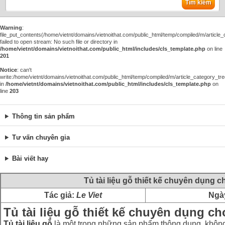
Tìm kiếm
Warning
:
file_put_contents(/home/vietnt/domains/vietnoithat.com/public_html/temp/compiled/m/article_c
failed to open stream: No such file or directory in
/home/vietnt/domains/vietnoithat.com/public_html/includes/cls_template.php
on line
201
Notice
: can't
write:/home/vietnt/domains/vietnoithat.com/public_html/temp/compiled/m/article_category_tre
in
/home/vietnt/domains/vietnoithat.com/public_html/includes/cls_template.php
on
line
203
Thông tin sản phẩm
Tư vấn chuyên gia
Bài viết hay
Tủ tài liệu gỗ thiết kế chuyên dụng 
Tác giả:
Le Viet
Ngà
Tủ tài liệu gỗ thiết kế chuyên dụng c
Tủ tài liệu gỗ
là một trong những sản phẩm thông dụng, không