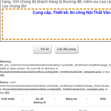
hàng. Với chúng tôi khách hàng là thượng đế, niềm vui của c
của chúng tôi!
Cung cấp, Thiết kế, thi công Nội Thất V
Trở về
Lên đầu trang
Warning
:
file_put_contents(/home/vietnt/domains/vietnoithat.com/public_html/temp/compiled/m/page_foo
failed to open stream: No such file or directory in
/home/vietnt/domains/vietnoithat.com/public_html/includes/cls_template.php
on line
201
Notice
: can't
write:/home/vietnt/domains/vietnoithat.com/public_html/temp/compiled/m/page_footer.lbi.php
in
/home/vietnt/domains/vietnoithat.com/public_html/includes/cls_template.php
on
line
203
Giới thiệu
-
Sơ đồ
-
Bảng tin
-
RSS
đường đi