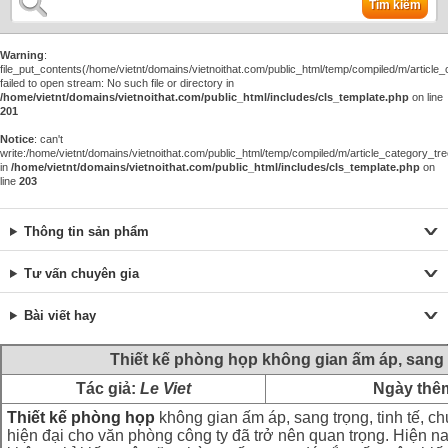
Tìm kiếm
Warning
:
file_put_contents(/home/vietnt/domains/vietnoithat.com/public_html/temp/compiled/m/article_c
failed to open stream: No such file or directory in
/home/vietnt/domains/vietnoithat.com/public_html/includes/cls_template.php
on line
201
Notice
: can't
write:/home/vietnt/domains/vietnoithat.com/public_html/temp/compiled/m/article_category_tre
in
/home/vietnt/domains/vietnoithat.com/public_html/includes/cls_template.php
on
line
203
Thông tin sản phẩm
Tư vấn chuyên gia
Bài viết hay
Thiết kế phòng họp không gian ấm áp, sang t
Tác giả:
Le Viet
Ngày thê
Thiết kế phòng họp
không gian ấm áp, sang trọng, tinh tế, 
hiện đại cho văn phòng công ty đã trở nên quan trọng. Hiện n