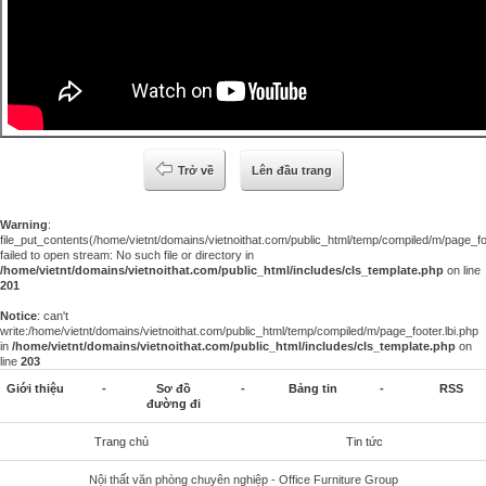
Trở về
Lên đầu trang
Warning
:
file_put_contents(/home/vietnt/domains/vietnoithat.com/public_html/temp/compiled/m/page_foo
failed to open stream: No such file or directory in
/home/vietnt/domains/vietnoithat.com/public_html/includes/cls_template.php
on line
201
Notice
: can't
write:/home/vietnt/domains/vietnoithat.com/public_html/temp/compiled/m/page_footer.lbi.php
in
/home/vietnt/domains/vietnoithat.com/public_html/includes/cls_template.php
on
line
203
Giới thiệu
-
Sơ đồ
-
Bảng tin
-
RSS
đường đi
Trang chủ
Tin tức
Nội thất văn phòng chuyên nghiệp - Office Furniture Group