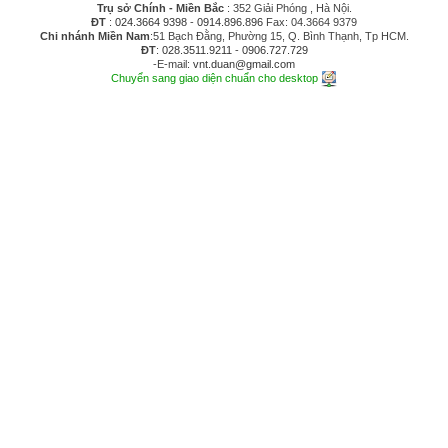
Trụ sở Chính - Miền Bắc
: 352 Giải Phóng , Hà Nội.
ĐT
:
024.3664 9398
-
0914.896.896
Fax: 04.3664 9379
Chi nhánh Miền Nam
:51 Bạch Đằng, Phường 15, Q. Bình Thạnh, Tp HCM.
ĐT
:
028.3511.9211
-
0906.727.729
-E-mail:
vnt.duan@gmail.com
Chuyển sang giao diện chuẩn cho desktop