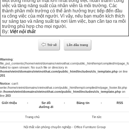
Một trong những bí mật lớn nhất trong việc hoàn thành công
việc và tăng năng suất của nhân viên là môi trường. Các
thành phần môi trường có thể ảnh hưởng trực tiếp đến đầu
ra công việc của một người. Vì vậy, nếu bạn muốn kích thích
sự sáng tạo và năng suất tại nơi làm việc, bạn cần tạo ra môi
trường phù hợp cho mọi người.
By:
Việt nội thất
Trở về
Lên đầu trang
Warning
:
file_put_contents(/home/vietnt/domains/vietnoithat.com/public_html/temp/compiled/m/page_foo
failed to open stream: No such file or directory in
/home/vietnt/domains/vietnoithat.com/public_html/includes/cls_template.php
on line
201
Notice
: can't
write:/home/vietnt/domains/vietnoithat.com/public_html/temp/compiled/m/page_footer.lbi.php
in
/home/vietnt/domains/vietnoithat.com/public_html/includes/cls_template.php
on
line
203
Giới thiệu
-
Sơ đồ
-
Bảng tin
-
RSS
đường đi
Trang chủ
Tin tức
Nội thất văn phòng chuyên nghiệp - Office Furniture Group