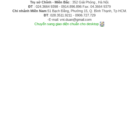
Trụ sở Chính - Miền Bắc
: 352 Giải Phóng , Hà Nội.
ĐT
:
024.3664 9398
-
0914.896.896
Fax: 04.3664 9379
Chi nhánh Miền Nam
:51 Bạch Đằng, Phường 15, Q. Bình Thạnh, Tp HCM.
ĐT
:
028.3511.9211
-
0906.727.729
-E-mail:
vnt.duan@gmail.com
Chuyển sang giao diện chuẩn cho desktop