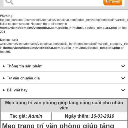
Tìm kiếm
Warning
:
file_put_contents(/home/vietnt/domains/vietnoithat.com/public_html/temp/compiled/m/article_c
failed to open stream: No such file or directory in
/home/vietnt/domains/vietnoithat.com/public_html/includes/cls_template.php
on line
201
Notice
: can't
write:/home/vietnt/domains/vietnoithat.com/public_html/temp/compiled/m/article_category_tre
in
/home/vietnt/domains/vietnoithat.com/public_html/includes/cls_template.php
on
line
203
Thông tin sản phẩm
Tư vấn chuyên gia
Bài viết hay
Mẹo trang trí văn phòng giúp tăng năng suất cho nhân
viên
Tác giả:
Admin
Ngày thêm:
16-03-2019
Mẹo trang trí văn phòng giúp tăng