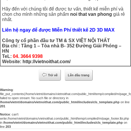
Hãy đến với chúng tôi để được tư vấn, thiết kế miễn phí và
chọn cho mình những sản phẩm
noi that van phong
giá rẻ
nhất.
Liên hệ ngay để được Miễn Phí thiết kế 2D 3D MAX
Công ty cổ phần đầu tư TM & SX VIỆT NỘi THẤT
Địa chỉ : Tầng 1 – Tòa nhà B- 352 Đường Giải Phóng –
HN
TeL:
04. 3664 9398
Website:
http://vietnoithat.com/
Trở về
Lên đầu trang
Warning
:
file_put_contents(/home/vietnt/domains/vietnoithat.com/public_html/temp/compiled/m/page_foo
failed to open stream: No such file or directory in
/home/vietnt/domains/vietnoithat.com/public_html/includes/cls_template.php
on line
201
Notice
: can't
write:/home/vietnt/domains/vietnoithat.com/public_html/temp/compiled/m/page_footer.lbi.php
in
/home/vietnt/domains/vietnoithat.com/public_html/includes/cls_template.php
on
line
203