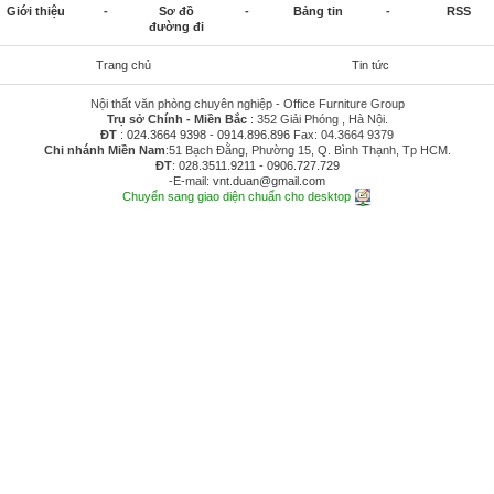
Giới thiệu
-
Sơ đồ
-
Bảng tin
-
RSS
đường đi
Trang chủ
Tin tức
Nội thất văn phòng chuyên nghiệp - Office Furniture Group
Trụ sở Chính - Miền Bắc
: 352 Giải Phóng , Hà Nội.
ĐT
:
024.3664 9398
-
0914.896.896
Fax: 04.3664 9379
Chi nhánh Miền Nam
:51 Bạch Đằng, Phường 15, Q. Bình Thạnh, Tp HCM.
ĐT
:
028.3511.9211
-
0906.727.729
-E-mail:
vnt.duan@gmail.com
Chuyển sang giao diện chuẩn cho desktop