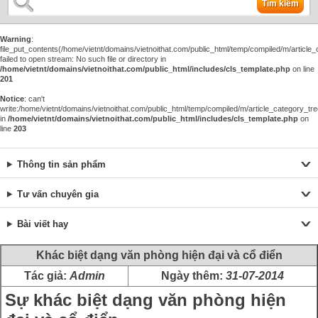
Tìm kiếm
Warning
:
file_put_contents(/home/vietnt/domains/vietnoithat.com/public_html/temp/compiled/m/article_c
failed to open stream: No such file or directory in
/home/vietnt/domains/vietnoithat.com/public_html/includes/cls_template.php
on line
201
Notice
: can't
write:/home/vietnt/domains/vietnoithat.com/public_html/temp/compiled/m/article_category_tre
in
/home/vietnt/domains/vietnoithat.com/public_html/includes/cls_template.php
on
line
203
Thông tin sản phẩm
Tư vấn chuyên gia
Bài viết hay
Khác biệt dạng văn phòng hiện đại và cổ điển
Tác giả:
Admin
Ngày thêm:
31-07-2014
Sự khác biệt dạng văn phòng hiện