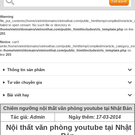
Tìm kiếm
Warning
:
file_put_contents(/home/vietnt/domains/vietnoithat.com/public_html/temp/compiled/m/article_c
failed to open stream: No such file or directory in
/home/vietnt/domains/vietnoithat.com/public_html/includes/cls_template.php
on line
201
Notice
: can't
write:/home/vietnt/domains/vietnoithat.com/public_html/temp/compiled/m/article_category_tre
in
/home/vietnt/domains/vietnoithat.com/public_html/includes/cls_template.php
on
line
203
Thông tin sản phẩm
Tư vấn chuyên gia
Bài viết hay
Chiêm ngưỡng nội thất văn phòng youtube tại Nhật Bản
Tác giả:
Admin
Ngày thêm:
17-03-2014
Nội thất văn phòng youtube tại Nhật