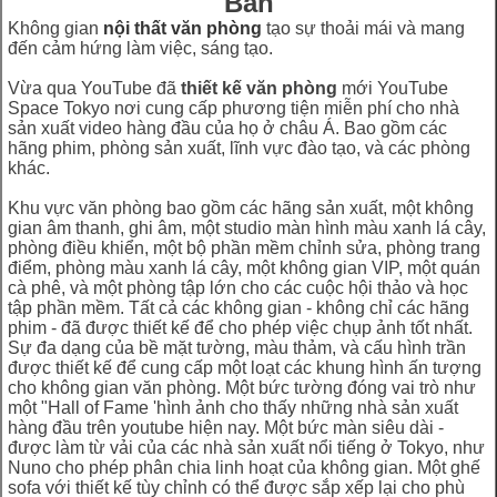
Bản
Không gian
nội thất văn phòng
tạo sự thoải mái và mang
đến cảm hứng làm việc, sáng tạo.
Vừa qua YouTube đã
thiết kế văn phòng
mới YouTube
Space Tokyo nơi cung cấp phương tiện miễn phí cho nhà
sản xuất video hàng đầu của họ ở châu Á. Bao gồm các
hãng phim, phòng sản xuất, lĩnh vực đào tạo, và các phòng
khác.
Khu vực văn phòng bao gồm các hãng sản xuất, một không
gian âm thanh, ghi âm, một studio màn hình màu xanh lá cây,
phòng điều khiển, một bộ phần mềm chỉnh sửa, phòng trang
điểm, phòng màu xanh lá cây, một không gian VIP, một quán
cà phê, và một phòng tập lớn cho các cuộc hội thảo và học
tập phần mềm. Tất cả các không gian - không chỉ các hãng
phim - đã được thiết kế để cho phép việc chụp ảnh tốt nhất.
Sự đa dạng của bề mặt tường, màu thảm, và cấu hình trần
được thiết kế để cung cấp một loạt các khung hình ấn tượng
cho không gian văn phòng. Một bức tường đóng vai trò như
một "Hall of Fame 'hình ảnh cho thấy những nhà sản xuất
hàng đầu trên youtube hiện nay. Một bức màn siêu dài -
được làm từ vải của các nhà sản xuất nổi tiếng ở Tokyo, như
Nuno cho phép phân chia linh hoạt của không gian. Một ghế
sofa với thiết kế tùy chỉnh có thể được sắp xếp lại cho phù