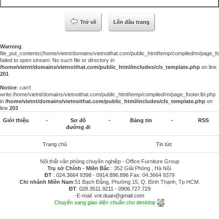
Trở về
Lên đầu trang
Warning
:
file_put_contents(/home/vietnt/domains/vietnoithat.com/public_html/temp/compiled/m/page_foo
failed to open stream: No such file or directory in
/home/vietnt/domains/vietnoithat.com/public_html/includes/cls_template.php
on line
201
Notice
: can't
write:/home/vietnt/domains/vietnoithat.com/public_html/temp/compiled/m/page_footer.lbi.php
in
/home/vietnt/domains/vietnoithat.com/public_html/includes/cls_template.php
on
line
203
Giới thiệu
-
Sơ đồ
-
Bảng tin
-
RSS
đường đi
Trang chủ
Tin tức
Nội thất văn phòng chuyên nghiệp - Office Furniture Group
Trụ sở Chính - Miền Bắc
: 352 Giải Phóng , Hà Nội.
ĐT
:
024.3664 9398
-
0914.896.896
Fax: 04.3664 9379
Chi nhánh Miền Nam
:51 Bạch Đằng, Phường 15, Q. Bình Thạnh, Tp HCM.
ĐT
:
028.3511.9211
-
0906.727.729
-E-mail:
vnt.duan@gmail.com
Chuyển sang giao diện chuẩn cho desktop