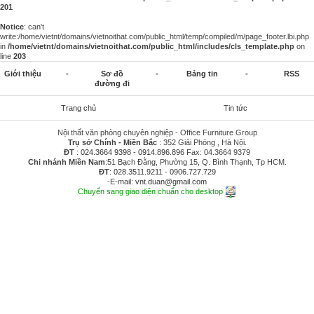
201
Notice
: can't
write:/home/vietnt/domains/vietnoithat.com/public_html/temp/compiled/m/page_footer.lbi.php
in
/home/vietnt/domains/vietnoithat.com/public_html/includes/cls_template.php
on
line
203
Giới thiệu
-
Sơ đồ
-
Bảng tin
-
RSS
đường đi
Trang chủ
Tin tức
Nội thất văn phòng chuyên nghiệp - Office Furniture Group
Trụ sở Chính - Miền Bắc
: 352 Giải Phóng , Hà Nội.
ĐT
:
024.3664 9398
-
0914.896.896
Fax: 04.3664 9379
Chi nhánh Miền Nam
:51 Bạch Đằng, Phường 15, Q. Bình Thạnh, Tp HCM.
ĐT
:
028.3511.9211
-
0906.727.729
-E-mail:
vnt.duan@gmail.com
Chuyển sang giao diện chuẩn cho desktop