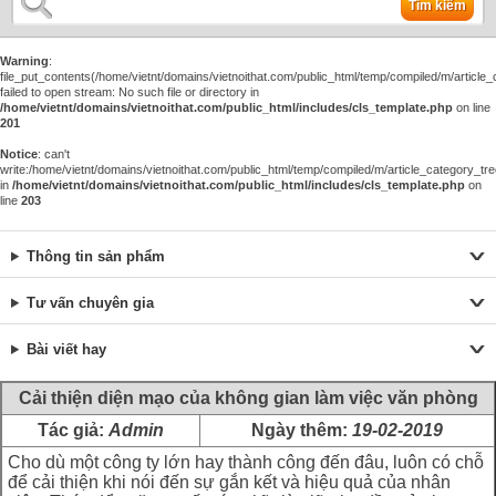
Tìm kiếm
Warning
:
file_put_contents(/home/vietnt/domains/vietnoithat.com/public_html/temp/compiled/m/article_c
failed to open stream: No such file or directory in
/home/vietnt/domains/vietnoithat.com/public_html/includes/cls_template.php
on line
201
Notice
: can't
write:/home/vietnt/domains/vietnoithat.com/public_html/temp/compiled/m/article_category_tre
in
/home/vietnt/domains/vietnoithat.com/public_html/includes/cls_template.php
on
line
203
Thông tin sản phẩm
Tư vấn chuyên gia
Bài viết hay
Cải thiện diện mạo của không gian làm việc văn phòng
Tác giả:
Admin
Ngày thêm:
19-02-2019
Cho dù một công ty lớn hay thành công đến đâu, luôn có chỗ
để cải thiện khi nói đến sự gắn kết và hiệu quả của nhân