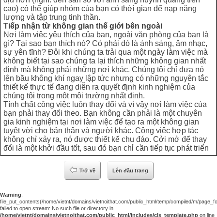
cao) có thể giúp nhóm của bạn có thời gian để nạp năng
lượng và tập trung tinh thần.
Tiếp nhận từ không gian thế giới bên ngoài
Nơi làm việc yêu thích của bạn, ngoài văn phòng của bạn là
gì? Tại sao bạn thích nó? Có phải đó là ánh sáng, âm nhạc,
sự yên tĩnh? Đôi khi chúng ta trải qua một ngày làm việc mà
không biết tại sao chúng ta lại thích những không gian nhất
định mà không phải những nơi khác. Chúng tôi chỉ đưa nó
lên bầu không khí ngay lập tức nhưng có những nguyên tắc
thiết kế thực tế đang diễn ra quyết định kinh nghiệm của
chúng tôi trong một môi trường nhất định.
Tính chất công việc luôn thay đổi và vì vậy nơi làm việc của
bạn phải thay đổi theo. Bạn không cần phải là một chuyên
gia kinh nghiệm tại nơi làm việc để tạo ra một không gian
tuyệt vời cho bản thân và người khác. Công việc hợp tác
không chỉ xảy ra, nó được thiết kế chu đáo. Cởi mở để thay
đổi là một khởi đầu tốt, sau đó bạn chỉ cần tiếp tục phát triển
Trở về
Lên đầu trang
Warning
:
file_put_contents(/home/vietnt/domains/vietnoithat.com/public_html/temp/compiled/m/page_foo
failed to open stream: No such file or directory in
/home/vietnt/domains/vietnoithat.com/public_html/includes/cls_template.php
on line