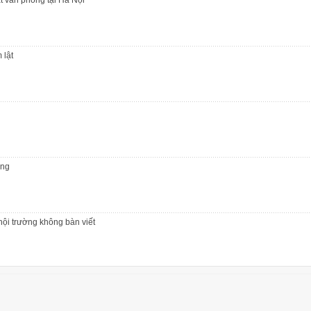
 lật
ộng
hội trường không bàn viết
t văn phòng tại Hà Nội