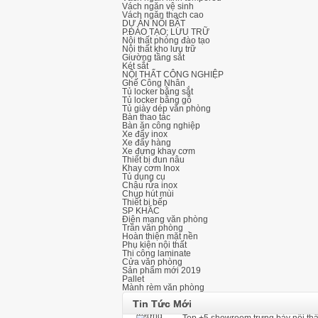
Vách ngăn vệ sinh
Vách ngăn thạch cao
DỰ ÁN NỔI BẬT
P.ĐÀO TẠO; LƯU TRỮ
Nội thất phòng đào tạo
Nội thất kho lưu trữ
Giường tầng sắt
Két sắt
NỘI THẤT CÔNG NGHIỆP
Ghế Công Nhân
Tủ locker bằng sắt
Tủ locker bằng gỗ
Tủ giày dép văn phòng
Bàn thao tác
Bàn ăn công nghiệp
Xe đẩy inox
Xe đẩy hàng
Xe đựng khay cơm
Thiết bị đun nâu
Khay cơm Inox
Tủ dụng cụ
Thi công lắp đặt ghế khán đài di đ
Chậu rửa inox
Chụp hút mùi
Thiết bị bếp
SP KHÁC
Điện mạng văn phòng
Trần văn phòng
Hoàn thiện mặt nền
Ghế hội trường có bàn viết và ghế 
Phụ kiện nội thất
Thi công laminate
Cửa văn phòng
Sản phẩm mới 2019
Pallet
Mành rèm văn phòng
Top +5 showroom trưng bày nội thấ
Tin Tức Mới