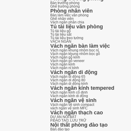
Bàn trưởng phòng
Ghế trưởng phòng
Phòng nhân viên
Bàn làm việc văn phòng
Ghế nhân viên
Vách ngăn phân chia
Tủ tài liệu văn phòng
Tủ tài liệu gỗ
Tủ tài liệu sắt
Tủ tài liệu treo tường
VÁCH NGĂN
Vách ngăn bàn làm việc
Vách ngăn khung nhôm bọc nỉ
Vách ngăn khung nhôm bọc gỗ
Vách ngăn gỗ kính
Vách ngăn gỗ veneer
Vách ngăn kính
Vách ngăn nỉ kính
Vách ngăn di động
Vách ngăn di động 65
Vách ngăn di động 80
Vách ngăn di động kính
Vách ngăn kính tempered
Vách ngăn kính cố định
Vách ngăn kính di động
Vách ngăn vệ sinh
Vách ngăn vệ sinh compact
vách ngăn vệ sinh MFC
Vách ngăn thạch cao
DỰ ÁN NỔI BẬT
P.ĐÀO TẠO; LƯU TRỮ
Nội thất phòng đào tạo
Bàn đào tạo