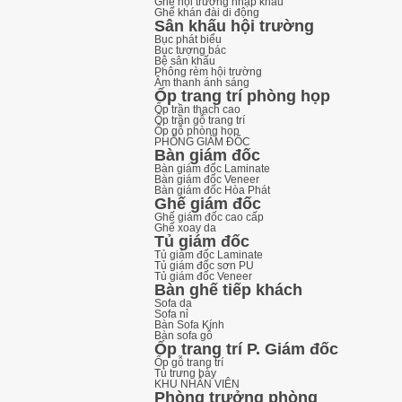
Ghế hội trường nhập khẩu
Ghế khán đài di động
Sân khấu hội trường
Bục phát biểu
Bục tượng bác
Bệ sân khấu
Phông rèm hội trường
Âm thanh ánh sáng
Ốp trang trí phòng họp
Ốp trần thạch cao
Ốp trần gỗ trang trí
Ốp gỗ phòng họp
PHÒNG GIÁM ĐỐC
Bàn giám đốc
Bàn giám đốc Laminate
Bàn giám đốc Veneer
Bàn giám đốc Hòa Phát
Ghế giám đốc
Ghế giám đốc cao cấp
Ghế xoay da
Tủ giám đốc
Tủ giám đốc Laminate
Tủ giám đốc sơn PU
Tủ giám đốc Veneer
Bàn ghế tiếp khách
Sofa da
Sofa nỉ
Bàn Sofa Kính
Bàn sofa gỗ
Ốp trang trí P. Giám đốc
Ốp gỗ trang trí
Tủ trưng bày
KHU NHÂN VIÊN
Phòng trưởng phòng