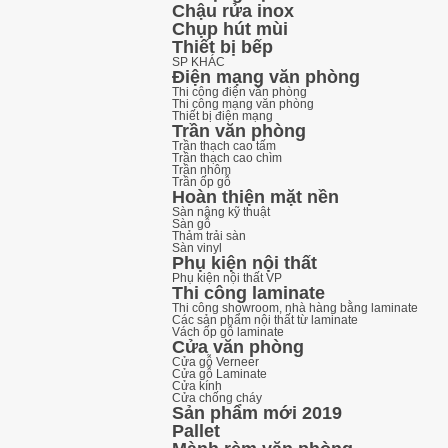
Chậu rửa inox
Chụp hút mùi
Thiết bị bếp
SP KHÁC
Điện mạng văn phòng
Thi công điện văn phòng
Thi công mạng văn phòng
Thiết bị điện mạng
Trần văn phòng
Trần thạch cao tấm
Trần thạch cao chìm
Trần nhôm
Trần ốp gỗ
Hoàn thiện mặt nền
Sàn nâng kỹ thuật
Sàn gỗ
Thảm trải sàn
Sàn vinyl
Phụ kiện nội thất
Phụ kiện nội thất VP
Thi công laminate
Thi công showroom, nhà hàng bằng laminate
Các sản phẩm nội thất từ laminate
Vách ốp gỗ laminate
Cửa văn phòng
Cửa gỗ Verneer
Cửa gỗ Laminate
Cửa kính
Cửa chống cháy
Sản phẩm mới 2019
Pallet