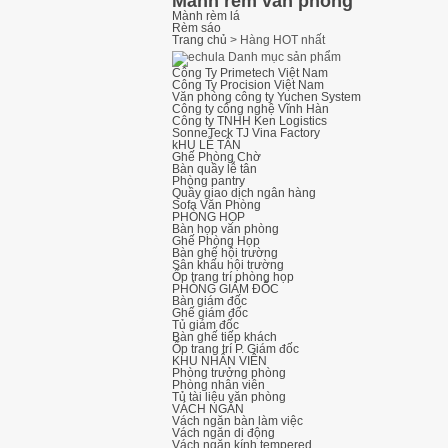
Mành rèm văn phòng
Mành rèm lá
Rèm sáo
Trang chủ
>
Hàng HOT nhất
Danh mục sản phẩm
Công Ty Primetech Việt Nam
Công Ty Procision Việt Nam
Văn phòng công ty Yuchen System
Công ty công nghệ Vĩnh Hàn
Công ty TNHH Ken Logistics
SonneTeck TJ Vina Factory
kHU LỄ TÂN
Ghế Phòng Chờ
Bàn quầy lễ tân
Phòng pantry
Quầy giao dịch ngân hàng
Sofa Văn Phòng
PHÒNG HỌP
Bàn họp văn phòng
Ghế Phòng Họp
Bàn ghế hội trường
Sân khấu hội trường
Ốp trang trí phòng họp
PHÒNG GIÁM ĐỐC
Bàn giám đốc
Ghế giám đốc
Tủ giám đốc
Bàn ghế tiếp khách
Ốp trang trí P. Giám đốc
KHU NHÂN VIÊN
Phòng trưởng phòng
Phòng nhân viên
Tủ tài liệu văn phòng
VÁCH NGĂN
Vách ngăn bàn làm việc
Vách ngăn di động
Vách ngăn kính tempered