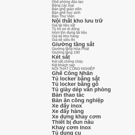
Ghế phòng đào tạo
Bảng các loại
Bàn ghế giáo viên
Bàn ghế học sinh
Bàn Thư Viện
Nội thất kho lưu trữ
Giá tài liệu sắt
Tủ hồ sơ di động
Hòm tôn đựng tài liệu
Giá kệ kho hàng
Giá kệ siêu thị
Giường tầng sắt
Giường tầng Hòa Phát
Giường tầng 190
Két sắt
Két sắt chống cháy
Két khách sạn
NỘI THẤT CÔNG NGHIỆP
Ghế Công Nhân
Tủ locker bằng sắt
Tủ locker bằng gỗ
Tủ giày dép văn phòng
Bàn thao tác
Bàn ăn công nghiệp
Xe đẩy inox
Xe đẩy hàng
Xe đựng khay cơm
Thiết bị đun nâu
Khay cơm Inox
Tủ dụng cụ