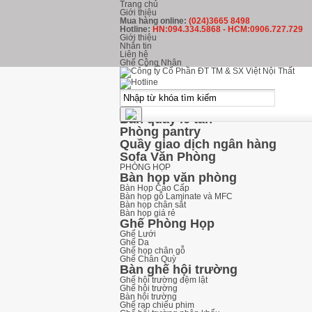
Trang chủ
Giới thiệu
Mua hàng online:
(024)3665 8498
Hotline:
HN:094.334.5868 - HCM:0906.727.729
Giới thiệu
Nhắn tin
Liên hệ
Ghế Công Nhân
kHU LỄ TÂN
Ghế Phòng Chờ
Ghế băng chờ inox
Ghế băng chờ nhựa
Ghế băng chờ Hòa Phát
Bàn quầy lễ tân
Phòng pantry
Quầy giao dịch ngân hàng
Sofa Văn Phòng
PHÒNG HỌP
Bàn họp văn phòng
Bàn Họp Cao Cấp
Bàn họp gỗ Laminate và MFC
Bàn họp chân sắt
Bàn họp giá rẻ
Ghế Phòng Họp
Ghế Lưới
Ghế Da
Ghế họp chân gỗ
Ghế Chân Quỳ
Bàn ghế hội trường
Ghế hội trường đệm lật
Ghế hội trường
Bàn hội trường
Ghế rạp chiếu phim