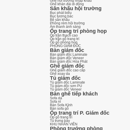
Ghế hội trường nhập khẩu
Ghế khán đài di động
Sân khấu hội trường
Bục phát biểu
Bục tượng bác
Bệ sân khấu
Phông rèm hội trường
Âm thanh ánh sáng
Ốp trang trí phòng họp
Ốp trần thạch cao
Ốp trần gỗ trang trí
Ốp gỗ phòng họp
PHÒNG GIÁM ĐỐC
Bàn giám đốc
Bàn giám đốc Laminate
Bàn giám đốc Veneer
Bàn giám đốc Hòa Phát
Ghế giám đốc
Ghế giám đốc cao cấp
Ghế xoay da
Tủ giám đốc
Tủ giám đốc Laminate
Tủ giám đốc sơn PU
Tủ giám đốc Veneer
Bàn ghế tiếp khách
Sofa da
Sofa nỉ
Bàn Sofa Kính
Bàn sofa gỗ
Ốp trang trí P. Giám đốc
Ốp gỗ trang trí
Tủ trưng bày
KHU NHÂN VIÊN
Phòng trưởng phòng