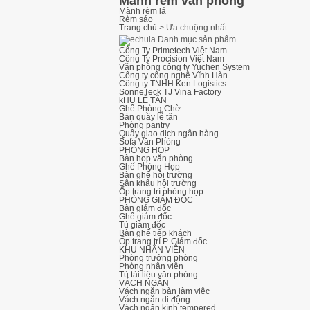
Mành rèm văn phòng
Mành rèm lá
Rèm sáo
Trang chủ
>
Ưa chuộng nhất
Danh mục sản phẩm
Công Ty Primetech Việt Nam
Công Ty Procision Việt Nam
Văn phòng công ty Yuchen System
Công ty công nghệ Vĩnh Hàn
Công ty TNHH Ken Logistics
SonneTeck TJ Vina Factory
kHU LỄ TÂN
Ghế Phòng Chờ
Bàn quầy lễ tân
Phòng pantry
Quầy giao dịch ngân hàng
Sofa Văn Phòng
PHÒNG HỌP
Bàn họp văn phòng
Ghế Phòng Họp
Bàn ghế hội trường
Sân khấu hội trường
Ốp trang trí phòng họp
PHÒNG GIÁM ĐỐC
Bàn giám đốc
Ghế giám đốc
Tủ giám đốc
Bàn ghế tiếp khách
Ốp trang trí P. Giám đốc
KHU NHÂN VIÊN
Phòng trưởng phòng
Phòng nhân viên
Tủ tài liệu văn phòng
VÁCH NGĂN
Vách ngăn bàn làm việc
Vách ngăn di động
Vách ngăn kính tempered