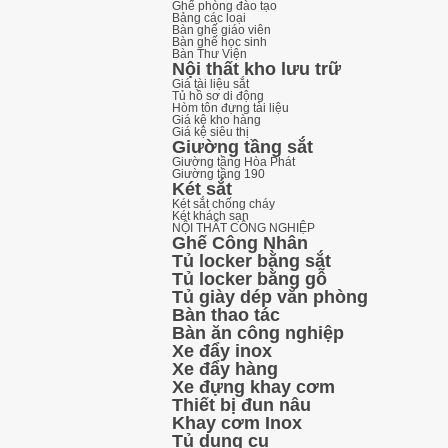
Ghế phòng đào tạo
Bảng các loại
Bàn ghế giáo viên
Bàn ghế học sinh
Bàn Thư Viện
Nội thất kho lưu trữ
Giá tài liệu sắt
Tủ hồ sơ di động
Hòm tôn đựng tài liệu
Giá kệ kho hàng
Giá kệ siêu thị
Giường tầng sắt
Giường tầng Hòa Phát
Giường tầng 190
Két sắt
Két sắt chống cháy
Két khách sạn
NỘI THẤT CÔNG NGHIỆP
Ghế Công Nhân
Tủ locker bằng sắt
Tủ locker bằng gỗ
Tủ giày dép văn phòng
Bàn thao tác
Bàn ăn công nghiệp
Xe đẩy inox
Xe đẩy hàng
Xe đựng khay cơm
Thiết bị đun nâu
Khay cơm Inox
Tủ dụng cụ