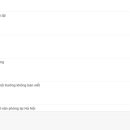
 lật
ộng
hội trường không bàn viết
t văn phòng tại Hà Nội
 lật