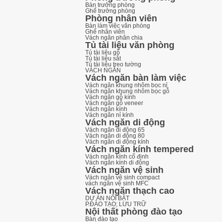
Bàn trưởng phòng
Ghế trưởng phòng
Phòng nhân viên
Bàn làm việc văn phòng
Ghế nhân viên
Vách ngăn phân chia
Tủ tài liệu văn phòng
Tủ tài liệu gỗ
Tủ tài liệu sắt
Tủ tài liệu treo tường
VÁCH NGĂN
Vách ngăn bàn làm việc
Vách ngăn khung nhôm bọc nỉ
Vách ngăn khung nhôm bọc gỗ
Vách ngăn gỗ kính
Vách ngăn gỗ veneer
Vách ngăn kính
Vách ngăn nỉ kính
Vách ngăn di động
Vách ngăn di động 65
Vách ngăn di động 80
Vách ngăn di động kính
Vách ngăn kính tempered
Vách ngăn kính cố định
Vách ngăn kính di động
Vách ngăn vệ sinh
Vách ngăn vệ sinh compact
vách ngăn vệ sinh MFC
Vách ngăn thạch cao
DỰ ÁN NỔI BẬT
P.ĐÀO TẠO; LƯU TRỮ
Nội thất phòng đào tạo
Bàn đào tạo