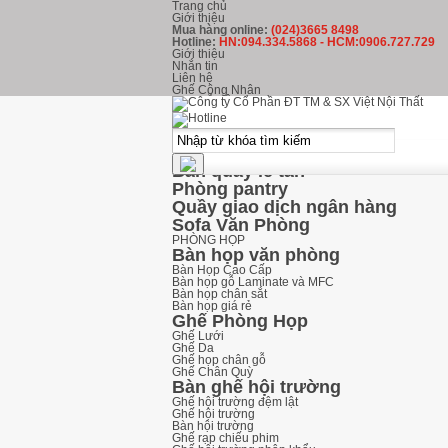
Trang chủ
Giới thiệu
Mua hàng online:
(024)3665 8498
Hotline:
HN:094.334.5868 - HCM:0906.727.729
Giới thiệu
Nhắn tin
Liên hệ
Ghế Công Nhân
kHU LỄ TÂN
Ghế Phòng Chờ
Ghế băng chờ inox
Ghế băng chờ nhựa
Ghế băng chờ Hòa Phát
Bàn quầy lễ tân
Phòng pantry
Quầy giao dịch ngân hàng
Sofa Văn Phòng
PHÒNG HỌP
Bàn họp văn phòng
Bàn Họp Cao Cấp
Bàn họp gỗ Laminate và MFC
Bàn họp chân sắt
Bàn họp giá rẻ
Ghế Phòng Họp
Ghế Lưới
Ghế Da
Ghế họp chân gỗ
Ghế Chân Quỳ
Bàn ghế hội trường
Ghế hội trường đệm lật
Ghế hội trường
Bàn hội trường
Ghế rạp chiếu phim