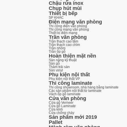
Chậu rửa inox
Chụp hút mùi
Thiết bị bếp
SP KHÁC
Điện mạng văn phòng
Thi công điện văn phòng
Thi công mạng văn phòng
Thiết bị điện mạng
Trần văn phòng
Trần thạch cao tấm
Trần thạch cao chìm
Trần nhôm
Trần ốp gỗ
Hoàn thiện mặt nền
Sàn nâng kỹ thuật
Sàn gỗ
Thảm trải sàn
Sàn vinyl
Phụ kiện nội thất
Phụ kiện nội thất VP
Thi công laminate
Thi công showroom, nhà hàng bằng laminate
Các sản phẩm nội thất từ laminate
Vách ốp gỗ laminate
Cửa văn phòng
Cửa gỗ Verneer
Cửa gỗ Laminate
Cửa kính
Cửa chống cháy
Sản phẩm mới 2019
Pallet