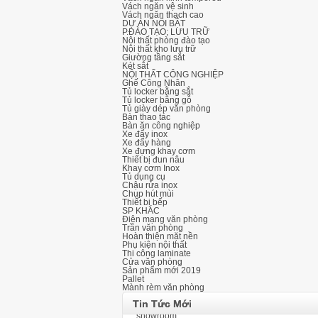
Vách ngăn vệ sinh
Vách ngăn thạch cao
DỰ ÁN NỔI BẬT
P.ĐÀO TẠO; LƯU TRỮ
Nội thất phòng đào tạo
Nội thất kho lưu trữ
Giường tầng sắt
Két sắt
NỘI THẤT CÔNG NGHIỆP
Ghế Công Nhân
Tủ locker bằng sắt
Tủ locker bằng gỗ
Tủ giày dép văn phòng
Bàn thao tác
Bàn ăn công nghiệp
Xe đẩy inox
Xe đẩy hàng
Xe đựng khay cơm
Thiết bị đun nâu
Thi công lắp đặt ghế khán đài di đ
Khay cơm Inox
Tủ dụng cụ
Chậu rửa inox
Chụp hút mùi
Thiết bị bếp
SP KHÁC
Điện mạng văn phòng
Ghế hội trường có bàn viết và ghế 
Trần văn phòng
Hoàn thiện mặt nền
Phụ kiện nội thất
Thi công laminate
Cửa văn phòng
Sản phẩm mới 2019
Top +5 showroom trưng bày nội thấ
Pallet
Mành rèm văn phòng
Tin Tức Mới